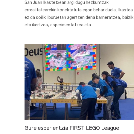
San Juan Ikastetxean argi dugu hezkuntzak
errealitatearekin konektatuta egon behar duela. Ikastea
ez da soilik liburuetan agertzen dena barneratzea, baizik
eta ikertzea, esperimentatzea eta
Gure esperientzia FIRST LEGO League