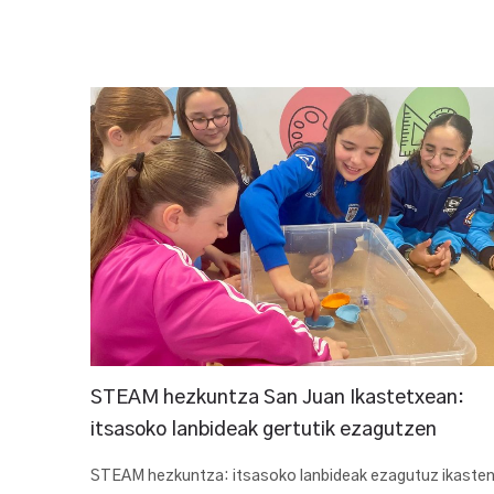
STEAM hezkuntza San Juan Ikastetxean:
itsasoko lanbideak gertutik ezagutzen
STEAM hezkuntza: itsasoko lanbideak ezagutuz ikaste