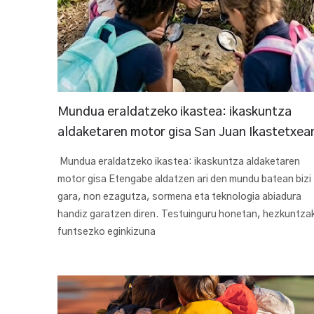
Mundua eraldatzeko ikastea: ikaskuntza
aldaketaren motor gisa San Juan Ikastetxea
Mundua eraldatzeko ikastea: ikaskuntza aldaketaren
motor gisa Etengabe aldatzen ari den mundu batean bizi
gara, non ezagutza, sormena eta teknologia abiadura
handiz garatzen diren. Testuinguru honetan, hezkuntza
funtsezko eginkizuna