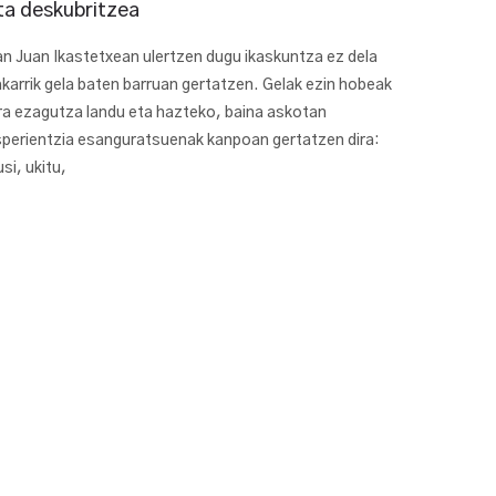
ta deskubritzea
n Juan Ikastetxean ulertzen dugu ikaskuntza ez dela
karrik gela baten barruan gertatzen. Gelak ezin hobeak
ra ezagutza landu eta hazteko, baina askotan
perientzia esanguratsuenak kanpoan gertatzen dira:
usi, ukitu,