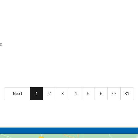
re
Next
1
2
3
4
5
6
…
31