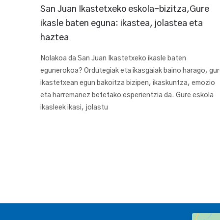
San Juan Ikastetxeko eskola-bizitza,Gure
ikasle baten eguna: ikastea, jolastea eta
haztea
Nolakoa da San Juan Ikastetxeko ikasle baten
egunerokoa? Ordutegiak eta ikasgaiak baino harago, gu
ikastetxean egun bakoitza bizipen, ikaskuntza, emozio
eta harremanez betetako esperientzia da. Gure eskola
ikasleek ikasi, jolastu