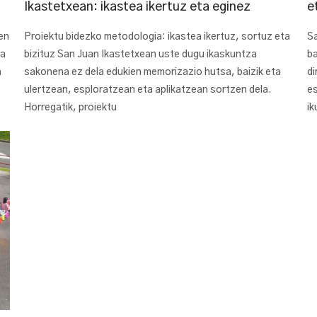
Ikastetxean: ikastea ikertuz eta eginez
e
en
Proiektu bidezko metodologia: ikastea ikertuz, sortuz eta
Sa
ea
bizituz San Juan Ikastetxean uste dugu ikaskuntza
ba
a
sakonena ez dela edukien memorizazio hutsa, baizik eta
di
ulertzean, esploratzean eta aplikatzean sortzen dela.
es
Horregatik, proiektu
ik