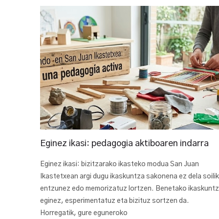
Eginez ikasi: pedagogia aktiboaren indarra
Eginez ikasi: bizitzarako ikasteko modua San Juan
Ikastetxean argi dugu ikaskuntza sakonena ez dela soilik
entzunez edo memorizatuz lortzen. Benetako ikaskunt
eginez, esperimentatuz eta bizituz sortzen da.
Horregatik, gure eguneroko