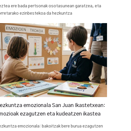
eztea ere bada pertsonak osotasunean garatzea, eta
orretarako ezinbestekoa da hezkuntza
ezkuntza emozionala San Juan Ikastetxean:
mozioak ezagutzen eta kudeatzen ikastea
ezkuntza emozionala: bakoitzak bere burua ezagutzen