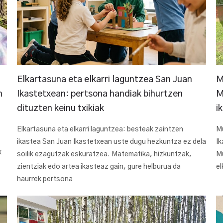
Elkartasuna eta elkarri laguntzea San Juan
M
n
Ikastetxean: pertsona handiak bihurtzen
M
dituzten keinu txikiak
i
Elkartasuna eta elkarri laguntzea: besteak zaintzen
Mu
ikastea San Juan Ikastetxean uste dugu hezkuntza ez dela
Ik
k
soilik ezagutzak eskuratzea. Matematika, hizkuntzak,
Mu
zientziak edo artea ikasteaz gain, gure helburua da
el
haurrek pertsona