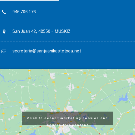
946 706 176
San Juan 42, 48550 – MUSKIZ
secretaria@sanjuanikastetxea.net
Click to accept marketing cookies and
enable this content