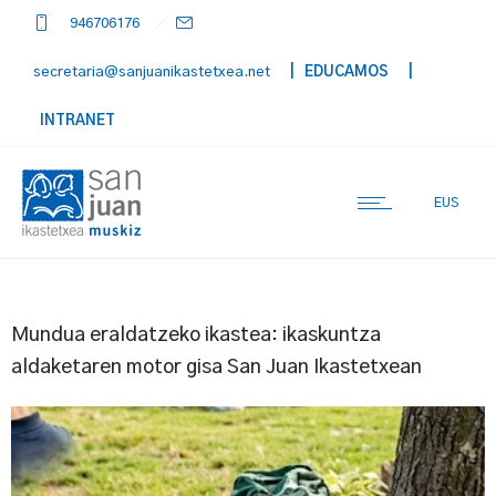
946706176
secretaria@sanjuanikastetxea.net
| EDUCAMOS
|
INTRANET
EUS
Mundua eraldatzeko ikastea: ikaskuntza
aldaketaren motor gisa San Juan Ikastetxean