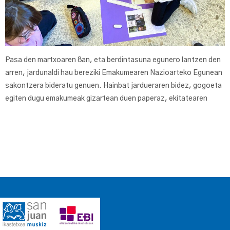
Pasa den martxoaren 8an, eta berdintasuna egunero lantzen den
arren, jardunaldi hau bereziki Emakumearen Nazioarteko Egunean
sakontzera bideratu genuen. Hainbat jardueraren bidez, gogoeta
egiten dugu emakumeak gizartean duen paperaz, ekitatearen