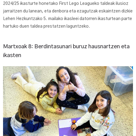
2024/25 ikasturte honetako First Lego Leagueko taldeak ilusioz
jarraitzen du lanean, eta denbora eta ezagutzak eskaintzen dizkie
Lehen Hezkuntzako 5. mailako ikasleei datorren ikasturtean parte
hartuko duen taldea prestatzen laguntzeko.
Martxoak 8: Berdintasunari buruz hausnartzen eta
ikasten