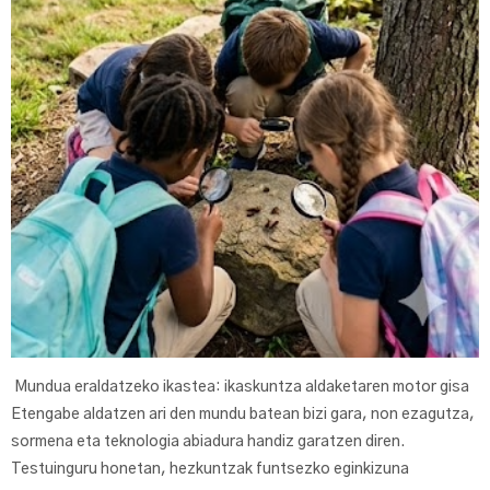
Mundua eraldatzeko ikastea: ikaskuntza aldaketaren motor gisa
Etengabe aldatzen ari den mundu batean bizi gara, non ezagutza,
sormena eta teknologia abiadura handiz garatzen diren.
Testuinguru honetan, hezkuntzak funtsezko eginkizuna