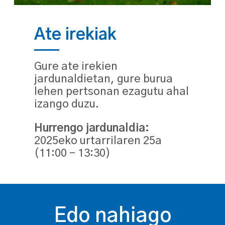
Ate irekiak
Gure ate irekien
jardunaldietan, gure burua
lehen pertsonan ezagutu ahal
izango duzu.
Hurrengo jardunaldia:
2025eko urtarrilaren 25a
(11:00 – 13:30)
Edo nahiago