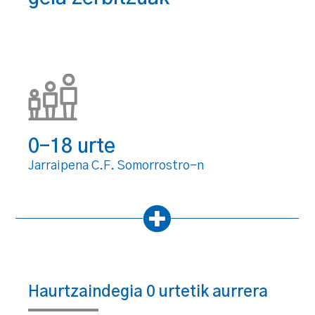
0-18 urte
Jarraipena C.F. Somorrostro-n
Haurtzaindegia 0 urtetik aurrera