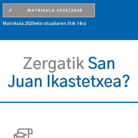
MATRIKULA 2025/2026
Matrikula 2025eko otsailaren 3tik 14ra
Zergatik
San
Juan Ikastetxea?