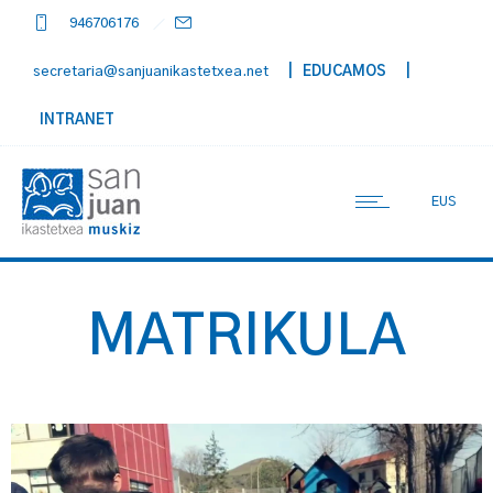
946706176
secretaria@sanjuanikastetxea.net
| EDUCAMOS
|
INTRANET
EUS
MATRIKULA