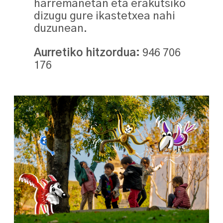
harremanetan eta erakutsiko
dizugu gure ikastetxea nahi
duzunean.
Aurretiko hitzordua:
946 706
176