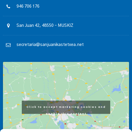
946 706 176
San Juan 42, 48550 – MUSKIZ
secretaria@sanjuanikastetxea.net
Click to accept marketing cookies and
enable this content