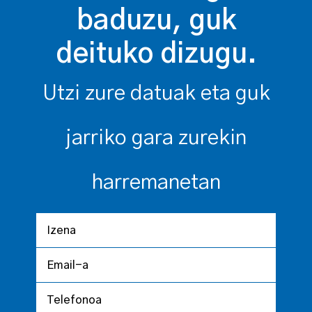
baduzu, guk
deituko dizugu.
Utzi zure datuak eta guk
jarriko gara zurekin
harremanetan