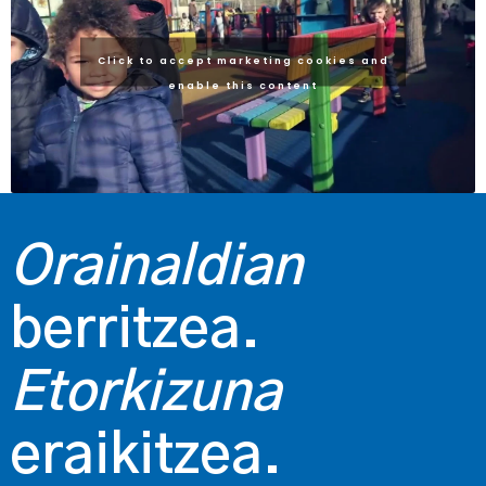
Click to accept marketing cookies and
enable this content
Orainaldian
berritzea.
Etorkizuna
eraikitzea.