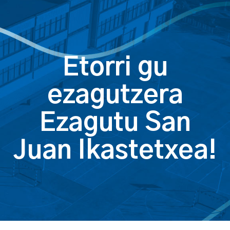
Etorri gu
ezagutzera
Ezagutu San
Juan Ikastetxea!