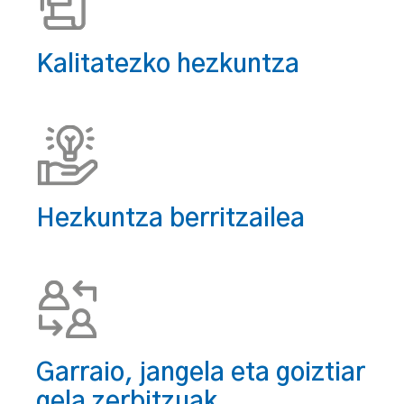
Kalitatezko hezkuntza
Hezkuntza berritzailea
Garraio, jangela eta goiztiar
gela zerbitzuak