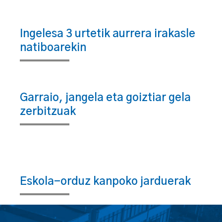
Ingelesa 3 urtetik aurrera irakasle
natiboarekin
Garraio, jangela eta goiztiar gela
zerbitzuak
Eskola-orduz kanpoko jarduerak