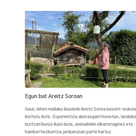
Egun bat Areitz Soroan
Gaur, lehen mailako ikasleek Areitz Soroa baserri-eskola
bisitatu dute. Esperientzia aberasgarri honetan, landak
bizitzari buruz ikasi dute, animaliekin elkarreraginez eta
hainbat hezkuntza jardueratan parte hartuz.