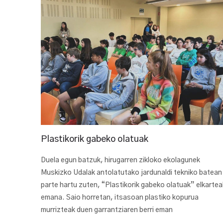
Plastikorik gabeko olatuak
Duela egun batzuk, hirugarren zikloko ekolagunek
Muskizko Udalak antolatutako jardunaldi tekniko batean
parte hartu zuten, “Plastikorik gabeko olatuak” elkartea
emana. Saio horretan, itsasoan plastiko kopurua
murrizteak duen garrantziaren berri eman