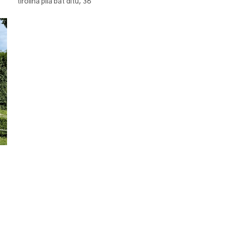
tirolina pila bat ditu, 38
o