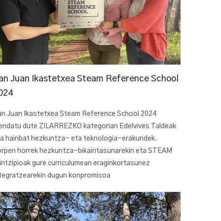
an Juan Ikastetxea Steam Reference School
024
an Juan Ikastetxea Steam Reference School 2024
endatu dute ZILARREZKO kategorian Edelvives Taldeak
a hainbat hezkuntza- eta teknologia-erakundek.
orpen horrek hezkuntza-bikaintasunarekin eta STEAM
intzipioak gure curriculumean eraginkortasunez
tegratzearekin dugun konpromisoa