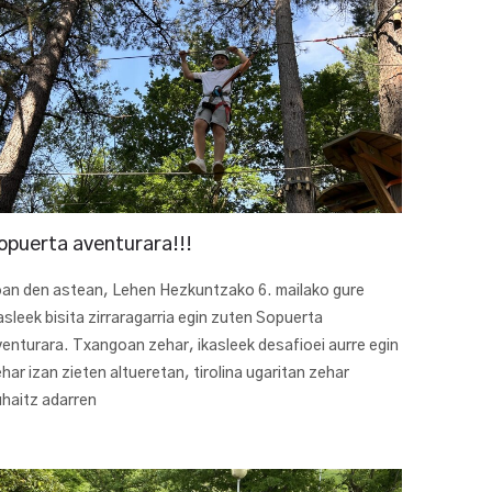
opuerta aventurara!!!
an den astean, Lehen Hezkuntzako 6. mailako gure
asleek bisita zirraragarria egin zuten Sopuerta
enturara. Txangoan zehar, ikasleek desafioei aurre egin
har izan zieten altueretan, tirolina ugaritan zehar
haitz adarren