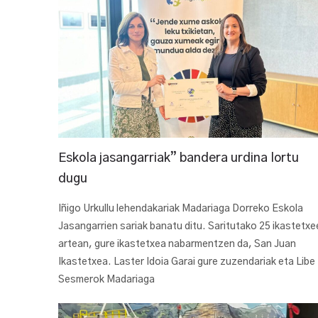
Eskola jasangarriak” bandera urdina lortu
dugu
Iñigo Urkullu lehendakariak Madariaga Dorreko Eskola
Jasangarrien sariak banatu ditu. Saritutako 25 ikastetxe
artean, gure ikastetxea nabarmentzen da, San Juan
Ikastetxea. Laster Idoia Garai gure zuzendariak eta Libe
Sesmerok Madariaga