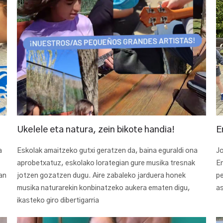
Ukelele eta natura, zein bikote handia!
E
a
Eskolak amaitzeko gutxi geratzen da, baina eguraldi ona
Jo
aprobetxatuz, eskolako lorategian gure musika tresnak
En
an
jotzen gozatzen dugu. Aire zabaleko jarduera honek
pe
musika naturarekin konbinatzeko aukera ematen digu,
as
ikasteko giro dibertigarria