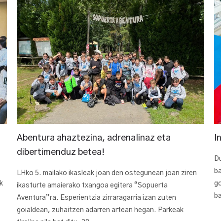
Abentura ahaztezina, adrenalinaz eta
I
dibertimenduz betea!
Du
ba
LHko 5. mailako ikasleak joan den ostegunean joan ziren
k
go
ikasturte amaierako txangoa egitera “Sopuerta
ba
Aventura”ra. Esperientzia zirraragarria izan zuten
goialdean, zuhaitzen adarren artean hegan. Parkeak