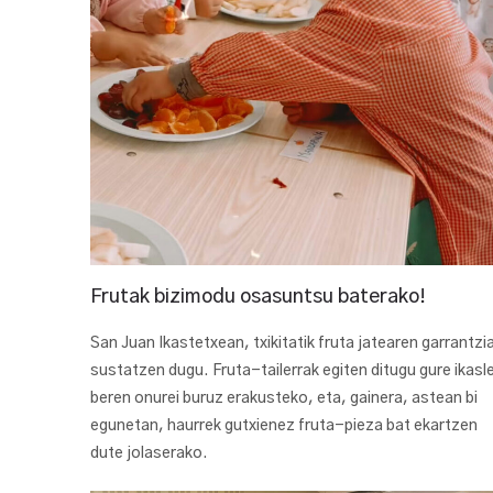
Frutak bizimodu osasuntsu baterako!
San Juan Ikastetxean, txikitatik fruta jatearen garrantzi
sustatzen dugu. Fruta-tailerrak egiten ditugu gure ikasl
beren onurei buruz erakusteko, eta, gainera, astean bi
egunetan, haurrek gutxienez fruta-pieza bat ekartzen
dute jolaserako.