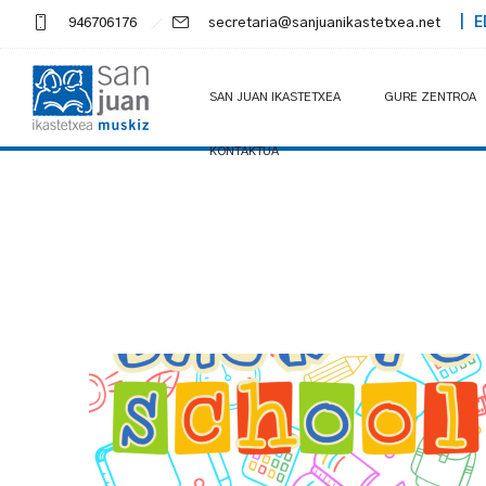
946706176
secretaria@sanjuanikastetxea.net
| E
SAN JUAN IKASTETXEA
GURE ZENTROA
KONTAKTUA