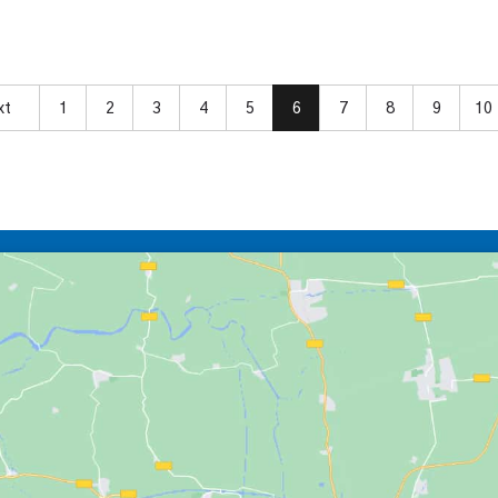
xt
1
2
3
4
5
6
7
8
9
10