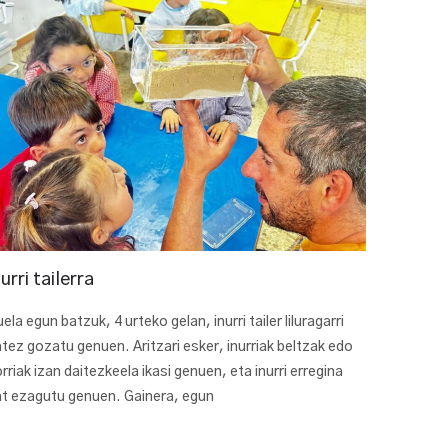
nurri tailerra
ela egun batzuk, 4 urteko gelan, inurri tailer liluragarri
tez gozatu genuen. Aritzari esker, inurriak beltzak edo
rriak izan daitezkeela ikasi genuen, eta inurri erregina
t ezagutu genuen. Gainera, egun