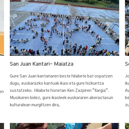
San Juan Kantari- Maiatza
S
Gure San Juan kantariaren beste hilabete bat ospatzen
Jo
dugu, euskarazko kantuak ikasi eta gure hizkuntza
ik
sustatzeko. Hilabete honetan Ken Zazpiren “Ilargia”.
Av
en
Musikaren bidez, gure ikasleek euskararen aberastasun
be
kulturalean murgiltzen dira,
zu