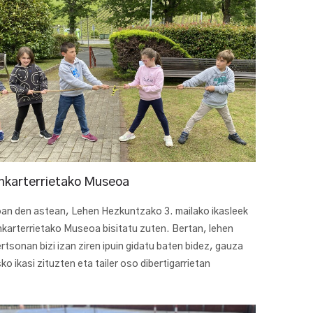
nkarterrietako Museoa
an den astean, Lehen Hezkuntzako 3. mailako ikasleek
karterrietako Museoa bisitatu zuten. Bertan, lehen
rtsonan bizi izan ziren ipuin gidatu baten bidez, gauza
ko ikasi zituzten eta tailer oso dibertigarrietan