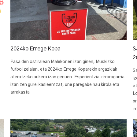
2024ko Errege Kopa
S
2
Pasa den ostiralean Malekonen izan ginen, Muskizko
futbol zelaian, eta 2024ko Errege Koparekin argazkiak
S
ateratzeko aukera izan genuen. Esperientzia zirraragarria
iz
izan zen gure ikasleentzat, une paregabe hau kirola eta
et
arrakasta
L
pr
in