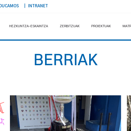
DUCAMOS
| INTRANET
HEZKUNTZA-ESKAINTZA
ZERBITZUAK
PROIEKTUAK
MATR
BERRIAK