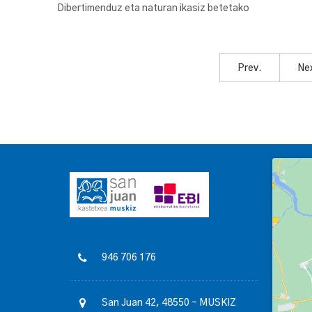
Dibertimenduz eta naturan ikasiz betetako
Prev.
Ne
946 706 176
San Juan 42, 48550 – MUSKIZ