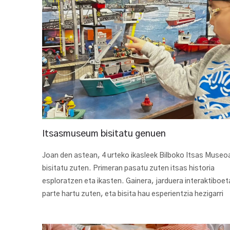
Itsasmuseum bisitatu genuen
Joan den astean, 4 urteko ikasleek Bilboko Itsas Museo
bisitatu zuten. Primeran pasatu zuten itsas historia
esploratzen eta ikasten. Gainera, jarduera interaktiboet
parte hartu zuten, eta bisita hau esperientzia hezigarri