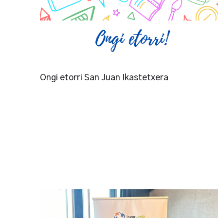
Ongi etorri San Juan Ikastetxera