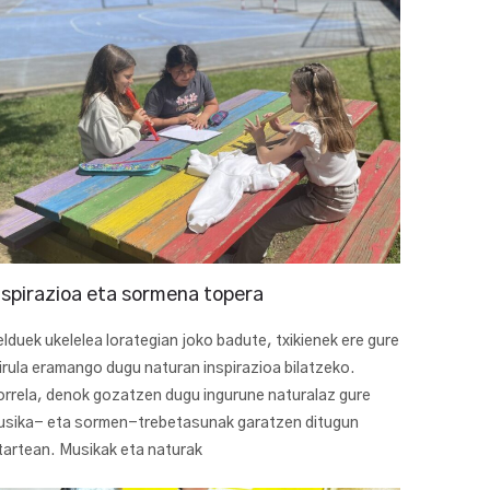
nspirazioa eta sormena topera
lduek ukelelea lorategian joko badute, txikienek ere gure
irula eramango dugu naturan inspirazioa bilatzeko.
rrela, denok gozatzen dugu ingurune naturalaz gure
usika- eta sormen-trebetasunak garatzen ditugun
tartean. Musikak eta naturak