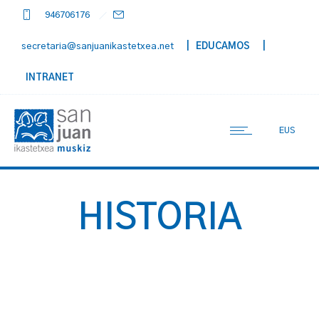
946706176
secretaria@sanjuanikastetxea.net
| EDUCAMOS
|
INTRANET
EUS
HISTORIA