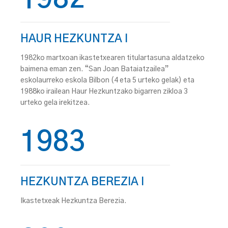
HAUR HEZKUNTZA I
1982ko martxoan ikastetxearen titulartasuna aldatzeko
baimena eman zen. “San Joan Bataiatzailea”
eskolaurreko eskola Bilbon (4 eta 5 urteko gelak) eta
1988ko irailean Haur Hezkuntzako bigarren zikloa 3
urteko gela irekitzea.
1983
HEZKUNTZA BEREZIA I
Ikastetxeak Hezkuntza Berezia.