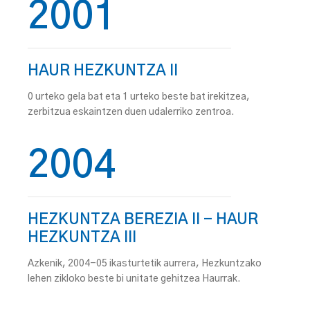
2001
HAUR HEZKUNTZA II
0 urteko gela bat eta 1 urteko beste bat irekitzea,
zerbitzua eskaintzen duen udalerriko zentroa.
2004
HEZKUNTZA BEREZIA II - HAUR
HEZKUNTZA III
Azkenik, 2004-05 ikasturtetik aurrera, Hezkuntzako
lehen zikloko beste bi unitate gehitzea Haurrak.