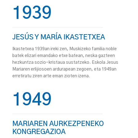
1939
JESÚS Y MARÍA IKASTETXEA
Ikastetxea 1939an ireki zen, Muskizeko familia noble
batek elizari emandako etxe batean, neska gazteen
hezkuntza sozio-kristaua sustatzeko. Eskola Jesus
Mariaren erlijiosoen ardurapean zegoen, eta 1949an
erretiratu ziren arte eman zioten izena.
1949
MARIAREN AURKEZPENEKO
KONGREGAZIOA