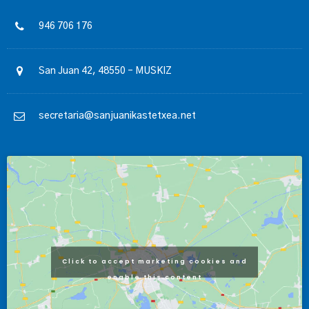
946 706 176
San Juan 42, 48550 – MUSKIZ
secretaria@sanjuanikastetxea.net
Click to accept marketing cookies and
enable this content