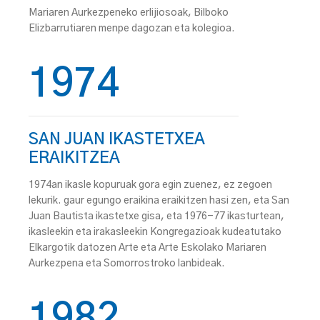
Mariaren Aurkezpeneko erlijiosoak, Bilboko
Elizbarrutiaren menpe dagozan eta kolegioa.
1974
SAN JUAN IKASTETXEA
ERAIKITZEA
1974an ikasle kopuruak gora egin zuenez, ez zegoen
lekurik. gaur egungo eraikina eraikitzen hasi zen, eta San
Juan Bautista ikastetxe gisa, eta 1976-77 ikasturtean,
ikasleekin eta irakasleekin Kongregazioak kudeatutako
Elkargotik datozen Arte eta Arte Eskolako Mariaren
Aurkezpena eta Somorrostroko lanbideak.
1982