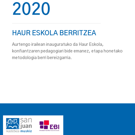
2020
HAUR ESKOLA BERRITZEA
Aurtengo irailean inauguratuko da Haur Eskola,
konfiantzaren pedagogiari bide emanez, etapa honetako
metodologia berri bereizgarria.