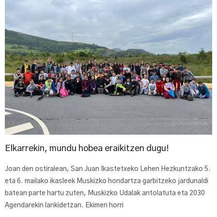
Elkarrekin, mundu hobea eraikitzen dugu!
Joan den ostiralean, San Juan Ikastetxeko Lehen Hezkuntzako 5.
eta 6. mailako ikasleek Muskizko hondartza garbitzeko jardunaldi
batean parte hartu zuten, Muskizko Udalak antolatuta eta 2030
Agendarekin lankidetzan. Ekimen horri