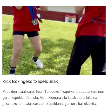
Kick Boxingeko txapeldunak
Pasa den maiatzaren 5ean Toledoko Txapelketa ospatu zen, non
gure txapeldun Daniela, Alba, Xiomara eta Laiak paper bikaina
jokatu zuten. Laia izan zen txapelduna, guri urre bat ekarrita.