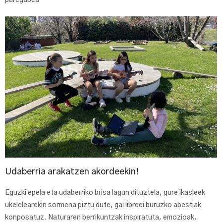
paregabea
Udaberria arakatzen akordeekin!
Eguzki epela eta udaberriko brisa lagun dituztela, gure ikasleek
ukelelearekin sormena piztu dute, gai libreei buruzko abestiak
konposatuz. Naturaren berrikuntzak inspiratuta, emozioak,