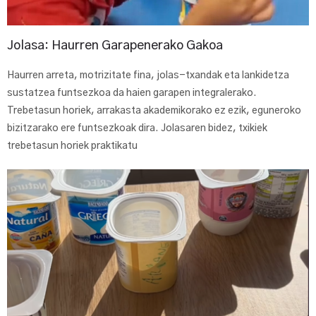
Jolasa: Haurren Garapenerako Gakoa
Haurren arreta, motrizitate fina, jolas-txandak eta lankidetza
sustatzea funtsezkoa da haien garapen integralerako.
Trebetasun horiek, arrakasta akademikorako ez ezik, eguneroko
bizitzarako ere funtsezkoak dira. Jolasaren bidez, txikiek
trebetasun horiek praktikatu