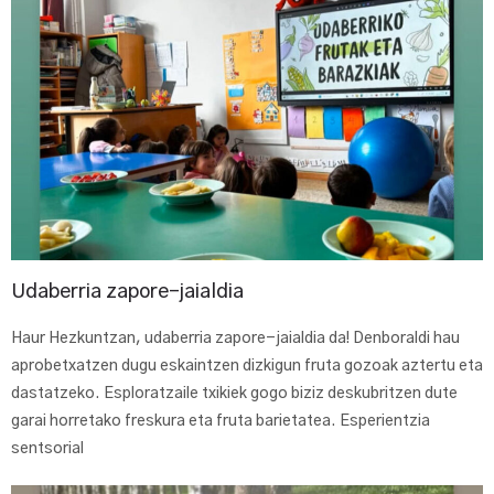
Udaberria zapore-jaialdia
Haur Hezkuntzan, udaberria zapore-jaialdia da! Denboraldi hau
aprobetxatzen dugu eskaintzen dizkigun fruta gozoak aztertu eta
dastatzeko. Esploratzaile txikiek gogo biziz deskubritzen dute
garai horretako freskura eta fruta barietatea. Esperientzia
sentsorial