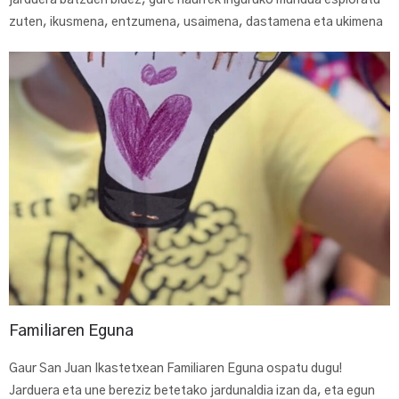
jarduera batzuen bidez, gure haurrek inguruko mundua esploratu
zuten, ikusmena, entzumena, usaimena, dastamena eta ukimena
Familiaren Eguna
Gaur San Juan Ikastetxean Familiaren Eguna ospatu dugu!
Jarduera eta une bereziz betetako jardunaldia izan da, eta egun