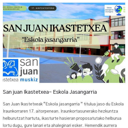
San juan Ikastetxea- Eskola Jasangarria
San Juan Ikastetxeak “Eskola jasangarria ” titulua jaso du Eskola
Iraunkorraren 17. aitorpenean. Iraunkortasunerako hezkuntza
helburutzat hartuta, ikasturte hasieran proposatutako helburua
lortu dugu, gure lanari eta ahaleginari esker. Hemendik aurrera