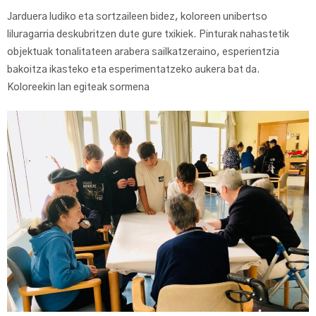
Jarduera ludiko eta sortzaileen bidez, koloreen unibertso
liluragarria deskubritzen dute gure txikiek. Pinturak nahastetik
objektuak tonalitateen arabera sailkatzeraino, esperientzia
bakoitza ikasteko eta esperimentatzeko aukera bat da.
Koloreekin lan egiteak sormena