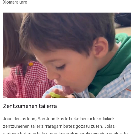
Xiomara urre
Zentzumenen tailerra
Joan den astean, San Juan Ikastetxeko hiru urteko txikiek
zentzumenen tailer zirraragarri batez gozatu zuten. Jolas-