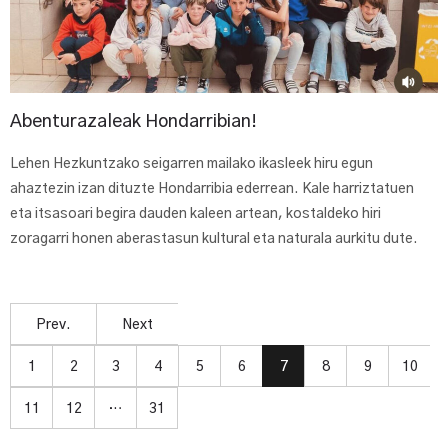
Abenturazaleak Hondarribian!
Lehen Hezkuntzako seigarren mailako ikasleek hiru egun
ahaztezin izan dituzte Hondarribia ederrean. Kale harriztatuen
eta itsasoari begira dauden kaleen artean, kostaldeko hiri
zoragarri honen aberastasun kultural eta naturala aurkitu dute.
Prev.
Next
1
2
3
4
5
6
7
8
9
10
11
12
…
31