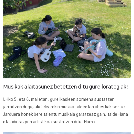
Musikak alaitasunez betetzen ditu gure lorategiak!
LHko 5. eta 6. mailetan, gure ikasleen sormena sustatzen
jarraitzen dugu, ukelelearekin musika taldeetan abestiak sortuz.
Jarduera honek bere talentu musikala garatzeaz gain, talde-lana
eta adierazpen artistikoa sustatzen ditu. Harro