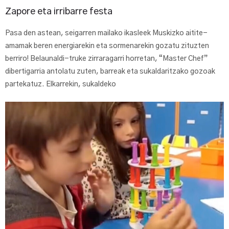
Zapore eta irribarre festa
Pasa den astean, seigarren mailako ikasleek Muskizko aitite-
amamak beren energiarekin eta sormenarekin gozatu zituzten
berriro! Belaunaldi-truke zirraragarri horretan, “Master Chef”
dibertigarria antolatu zuten, barreak eta sukaldaritzako gozoak
partekatuz. Elkarrekin, sukaldeko