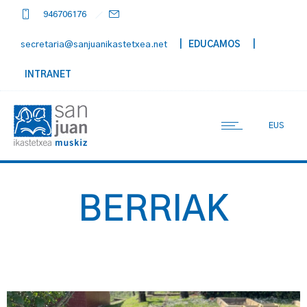
946706176
secretaria@sanjuanikastetxea.net
| EDUCAMOS
|
INTRANET
EUS
BERRIAK