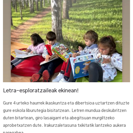
Letra-esploratzaileak ekinean!
Gure 4 urteko haurrek ikaskuntza eta dibertsioa uztartzen dituzte
gure eskola liburutegia bisitatzean. Letren mundua deskubritzen
duten bitartean, giro lasaigarri eta abegitsuan murgiltzeko
aprobetxatzen dute. Irakurzaletasuna txikitatik lantzeko aukera