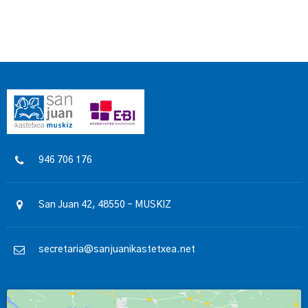
946 706 176
San Juan 42, 48550 – MUSKIZ
secretaria@sanjuanikastetxea.net