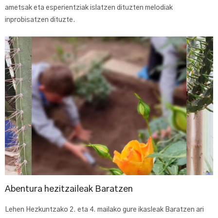
ametsak eta esperientziak islatzen dituzten melodiak
inprobisatzen dituzte.
Abentura hezitzaileak Baratzen
Lehen Hezkuntzako 2. eta 4. mailako gure ikasleak Baratzen ari