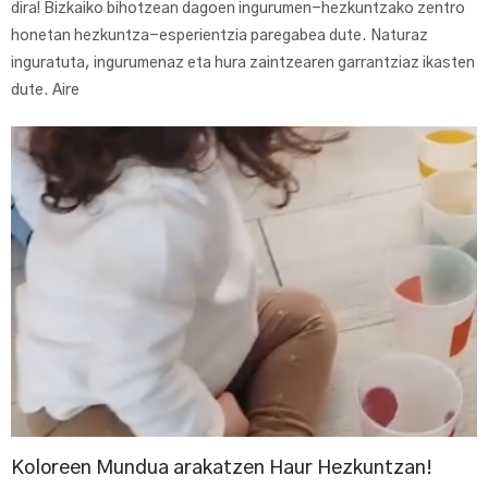
dira! Bizkaiko bihotzean dagoen ingurumen-hezkuntzako zentro
honetan hezkuntza-esperientzia paregabea dute. Naturaz
inguratuta, ingurumenaz eta hura zaintzearen garrantziaz ikasten
dute. Aire
Koloreen Mundua arakatzen Haur Hezkuntzan!