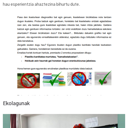
hau esperientzia ahaztezina bihurtu dute.
Ekolagunak