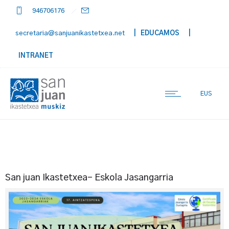
946706176
secretaria@sanjuanikastetxea.net
| EDUCAMOS
|
INTRANET
EUS
San juan Ikastetxea- Eskola Jasangarria