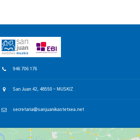
946 706 176
San Juan 42, 48550 – MUSKIZ
secretaria@sanjuanikastetxea.net