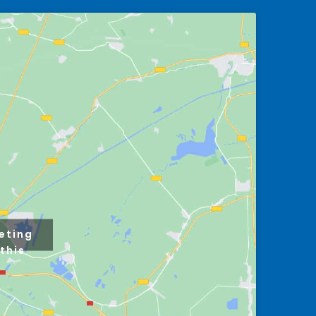
eting
this