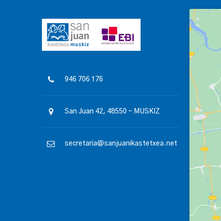
946 706 176
San Juan 42, 48550 – MUSKIZ
secretaria@sanjuanikastetxea.net