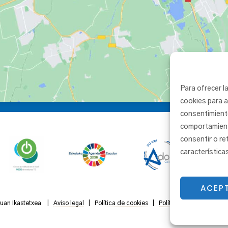
Para ofrecer l
cookies para a
consentimient
comportamiento
consentir o re
característica
ACEP
Juan Ikastetxea |
Aviso legal
|
Política de cookies
|
Política de privacidad