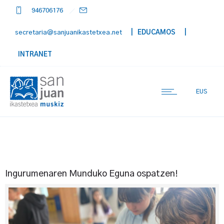
946706176
secretaria@sanjuanikastetxea.net
| EDUCAMOS
|
INTRANET
EUS
Ingurumenaren Munduko Eguna ospatzen!