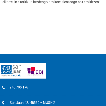
elkarrekin etorkizun berdeago eta kontzienteago bat eraikitzen!
946 706 176
San Juan 42, 48550 – MUSKIZ