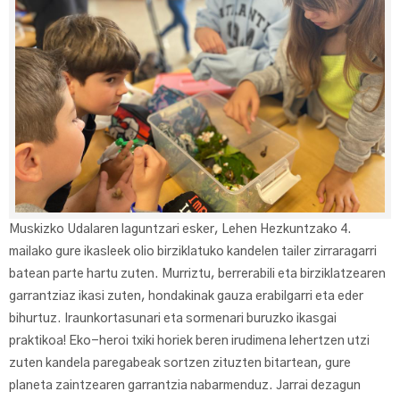
Muskizko Udalaren laguntzari esker, Lehen Hezkuntzako 4.
mailako gure ikasleek olio birziklatuko kandelen tailer zirraragarri
batean parte hartu zuten. Murriztu, berrerabili eta birziklatzearen
garrantziaz ikasi zuten, hondakinak gauza erabilgarri eta eder
bihurtuz. Iraunkortasunari eta sormenari buruzko ikasgai
praktikoa! Eko-heroi txiki horiek beren irudimena lehertzen utzi
zuten kandela paregabeak sortzen zituzten bitartean, gure
planeta zaintzearen garrantzia nabarmenduz. Jarrai dezagun