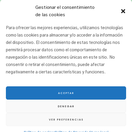
Gestionar el consentimiento
de las cookies
Para ofrecer las mejores experiencias, utilizamos tecnologías
como las cookies para almacenar y/o acceder a la información
del dispositivo. El consentimiento de estas tecnologías nos
permitirá procesar datos como el comportamiento de
navegación o las identificaciones únicas en este sitio. No
consentir o retirar el consentimiento, puede afectar
negativamente a ciertas características y funciones.
ACEPTAR
© 2025 San Juan Ikastetxea |
Aviso legal
|
Política de cookies
|
Política de
DENEGAR
privacidad
|
Canal ético
VER PREFERENCIAS