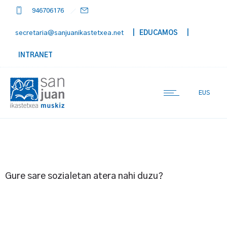
946706176
secretaria@sanjuanikastetxea.net
| EDUCAMOS
|
INTRANET
EUS
Gure sare sozialetan atera nahi duzu?