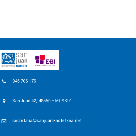
946 706 176
San Juan 42, 48550 – MUSKIZ
secretaria@sanjuanikastetxea.net