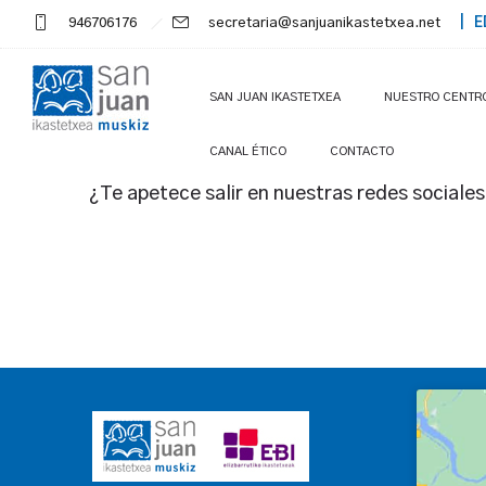
946706176
secretaria@sanjuanikastetxea.net
| E
SAN JUAN IKASTETXEA
NUESTRO CENTR
CANAL ÉTICO
CONTACTO
¿Te apetece salir en nuestras redes sociale