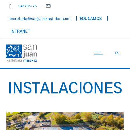
946706176
secretaria@sanjuanikastetxea.net
| EDUCAMOS
|
INTRANET
ES
INSTALACIONES