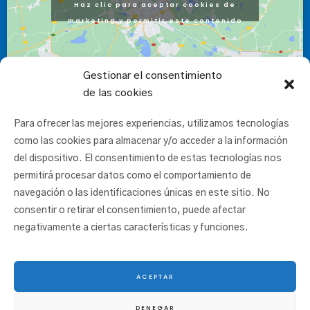
Haz clic para aceptar cookies de
marketing y permitir este contenido
Gestionar el consentimiento
de las cookies
Para ofrecer las mejores experiencias, utilizamos tecnologías
como las cookies para almacenar y/o acceder a la información
del dispositivo. El consentimiento de estas tecnologías nos
permitirá procesar datos como el comportamiento de
navegación o las identificaciones únicas en este sitio. No
consentir o retirar el consentimiento, puede afectar
negativamente a ciertas características y funciones.
ACEPTAR
© 2025 San Juan Ikastetxea |
Aviso legal
|
Política de cookies
|
Política
DENEGAR