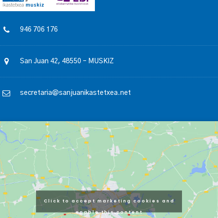
946 706 176
San Juan 42, 48550 – MUSKIZ
secretaria@sanjuanikastetxea.net
Click to accept marketing cookies and
enable this content