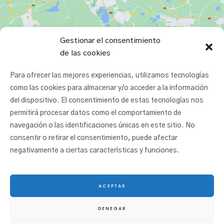
Gestionar el consentimiento
de las cookies
Para ofrecer las mejores experiencias, utilizamos tecnologías
como las cookies para almacenar y/o acceder a la información
del dispositivo. El consentimiento de estas tecnologías nos
permitirá procesar datos como el comportamiento de
navegación o las identificaciones únicas en este sitio. No
consentir o retirar el consentimiento, puede afectar
negativamente a ciertas características y funciones.
ACEPTAR
© 2025 San Juan Ikastetxea |
Aviso legal
|
Política de cookies
|
Política de
DENEGAR
privacidad
|
Canal etikoa