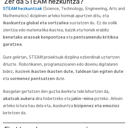
Zer da STEAM hezkuntza?
STEAM hezkuntzak
(Science, Technology, Engineering, Arts and
Mathematics) diziplinen arteko hormak apurtzen ditu, eta
ikaskuntza global eta sortzailea
sustatzen du. Ez da soilik
zientzia edo matematika ikastea, baizik eta horiek erabiliz
benetako arazoak konpontzea
eta
pentsamendu kritikoa
garatzea
.
Gure geletan, STEAM proiektuak diziplina ezberdinak uztartzen
dituzte. Robotikaren, programazioaren edo diseinu digitalaren
bidez, ikasleek
ikasten ikasten dute
,
taldean lan egiten dute
eta
sormenez pentsatzen
dute.
Ikasgelan gertatzen den guztia ikerketa txiki bihurtzen da,
akatsak aukera
dira hobetzeko eta
jakin-mina
pizteko. Arloen
arteko lotura hau dela eta, ikaskuntza
bizipenez eta emozioz
betetzen da.