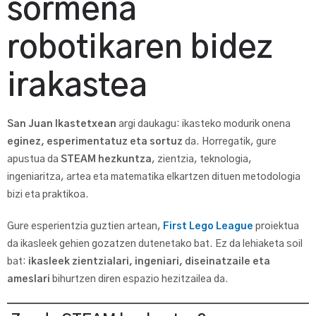
sormena
robotikaren bidez
irakastea
San Juan Ikastetxean
argi daukagu: ikasteko modurik onena
eginez, esperimentatuz eta sortuz
da. Horregatik, gure
apustua da
STEAM hezkuntza
, zientzia, teknologia,
ingeniaritza, artea eta matematika elkartzen dituen metodologia
bizi eta praktikoa.
Gure esperientzia guztien artean,
First Lego League
proiektua
da ikasleek gehien gozatzen dutenetako bat. Ez da lehiaketa soil
bat:
ikasleek zientzialari, ingeniari, diseinatzaile eta
ameslari
bihurtzen diren espazio hezitzailea da.