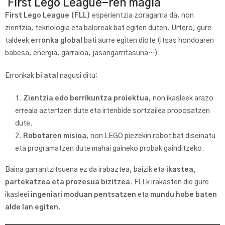
First Lego League-ren magia
First Lego League (FLL)
esperientzia zoragarria da, non
zientzia, teknologia eta baloreak bat egiten duten. Urtero, gure
taldeek
erronka global
bati aurre egiten diote (itsas hondoaren
babesa, energia, garraioa, jasangarritasuna…).
Erronkak
bi atal
nagusi ditu:
Zientzia edo berrikuntza proiektua
, non ikasleek arazo
erreala aztertzen dute eta irtenbide sortzailea proposatzen
dute.
Robotaren misioa
, non LEGO piezekin robot bat diseinatu
eta programatzen dute mahai gaineko probak gainditzeko.
Baina garrantzitsuena ez da irabaztea, baizik eta
ikastea,
partekatzea eta prozesua bizitzea
. FLLk irakasten die gure
ikasleei
ingeniari moduan pentsatzen
eta
mundu hobe baten
alde lan egiten
.