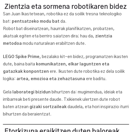
Zientzia eta sormena robotikaren bidez
San Juan Ikastetxean, robotika ez da soilik tresna teknologiko
bat:
pentsatzeko modu bat
da.
Robot bat diseinatzean, haurrak planifikatzen, probatzen,
akatsak egiten eta berriro saiatzen dira; hau da,
zientzia
metodoa
modu naturalean erabiltzen dute.
LEGO Spike Prime,
bezalako kit-en bidez, programatzen ikasten
dute, baina baita
komunikatzen, elkar laguntzen eta
gatazkak konpontzen
ere. Ikusten dute robotika ez dela soilik
logika:
artea, emozioa eta zehaztasuna
ere baditu.
Gela
laborategi bizidun
bihurtzen da: mugimendua, ideiak eta
irribarreak beti presente daude. Txikienek ulertzen dute robot
baten atzean
gizaki sortzaileak
daudela, eta hori inspirazio iturri
bihurtzen da beraientzat.
Etorkizuna eraikitzen duten baloreak