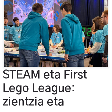
STEAM eta First
Lego League:
zientzia eta