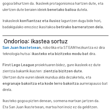
gogoa bihurtzen da. Ikasleek protagonismoa hartzen dute, eta
ulertzen dute beraien ideiek
benetako balioa
dutela.
Irakasleok
konfiantzaz eta ilusioz
laguntzen dugu bide hori,
badakigulako emozioz ikasitakoa
betirako barneratzen dela
.
Ondorioa: ikastea sortuz
San Juan Ikastetxea
n
, robotika eta STEAM hezkuntza ez dira
teknologia hutsa:
ikasteko eta bizitzeko modu bat
dira.
First Lego League
proiektuaren bidez, gure ikasleek ez dute
zientzia bakarrik ikasten:
zientzia bizitzen dute
.
Ulertzen dute euren ideiek mundua alda dezaketela, eta
engranaje bakoitza eta kode lerro bakoitza
aurrerapauso bat
direla.
Ikasteko gogoa pizten denean, sormena martxan jartzen da.
Eta San Juan Ikastetxean, martxa hori inoiz ez da gelditzen.