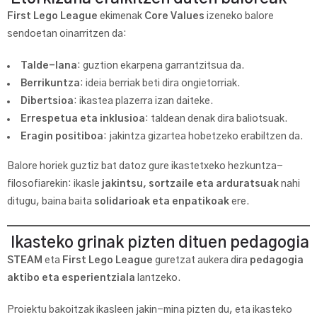
First Lego League
ekimenak
Core Values
izeneko balore
sendoetan oinarritzen da:
Talde-lana
: guztion ekarpena garrantzitsua da.
Berrikuntza
: ideia berriak beti dira ongietorriak.
Dibertsioa
: ikastea plazerra izan daiteke.
Errespetua eta inklusioa
: taldean denak dira baliotsuak.
Eragin positiboa
: jakintza gizartea hobetzeko erabiltzen da.
Balore horiek guztiz bat datoz gure ikastetxeko hezkuntza-
filosofiarekin: ikasle
jakintsu, sortzaile eta arduratsuak
nahi
ditugu, baina baita
solidarioak eta enpatikoak
ere.
Ikasteko grinak pizten dituen pedagogia
STEAM
eta
First Lego League
guretzat aukera dira
pedagogia
aktibo eta esperientziala
lantzeko.
Proiektu bakoitzak ikasleen jakin-mina pizten du, eta ikasteko