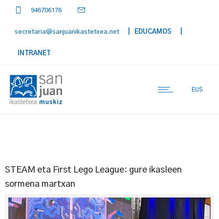
946706176
secretaria@sanjuanikastetxea.net
| EDUCAMOS
|
INTRANET
EUS
STEAM eta First Lego League: gure ikasleen
sormena martxan