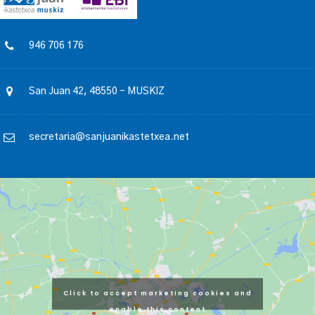
946 706 176
San Juan 42, 48550 – MUSKIZ
secretaria@sanjuanikastetxea.net
Click to accept marketing cookies and
enable this content