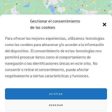
Gestionar el consentimiento
de las cookies
Para ofrecer las mejores experiencias, utilizamos tecnologías
como las cookies para almacenar y/o acceder a la información
del dispositivo. El consentimiento de estas tecnologías nos
permitirá procesar datos como el comportamiento de
navegación o las identificaciones únicas en este sitio. No
consentir o retirar el consentimiento, puede afectar
negativamente a ciertas características y funciones.
ACEPTAR
© 2025 San Juan Ikastetxea |
Aviso legal
|
Política de cookies
|
Política de
DENEGAR
privacidad
|
Canal etikoa