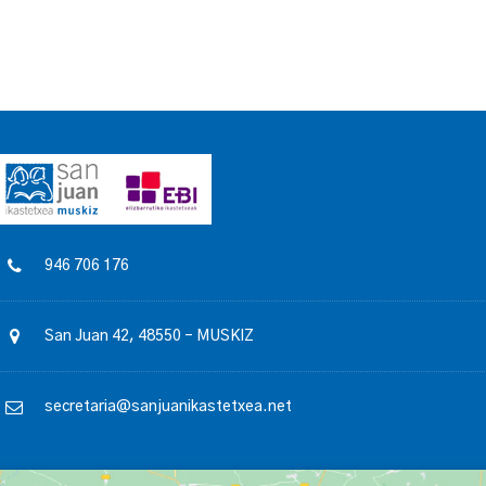
946 706 176
San Juan 42, 48550 – MUSKIZ
secretaria@sanjuanikastetxea.net