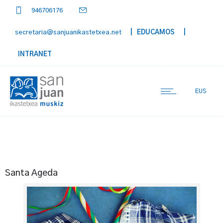
946706176
secretaria@sanjuanikastetxea.net
| EDUCAMOS
|
INTRANET
EUS
Santa Ageda