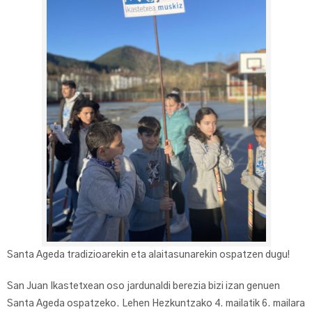
Santa Ageda tradizioarekin eta alaitasunarekin ospatzen dugu!
San Juan Ikastetxean oso jardunaldi berezia bizi izan genuen
Santa Ageda ospatzeko. Lehen Hezkuntzako 4. mailatik 6. mailara