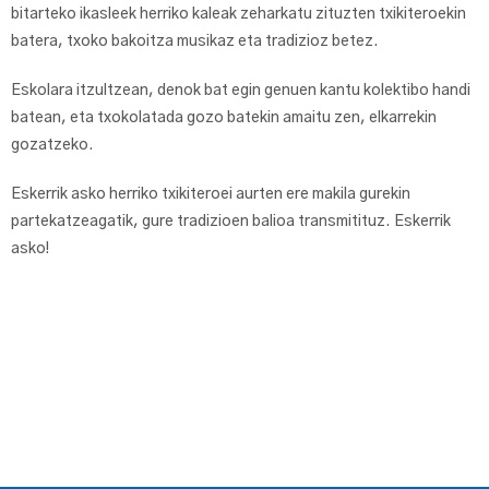
bitarteko ikasleek herriko kaleak zeharkatu zituzten txikiteroekin
batera, txoko bakoitza musikaz eta tradizioz betez.
Eskolara itzultzean, denok bat egin genuen kantu kolektibo handi
batean, eta txokolatada gozo batekin amaitu zen, elkarrekin
gozatzeko.
Eskerrik asko herriko txikiteroei aurten ere makila gurekin
partekatzeagatik, gure tradizioen balioa transmitituz. Eskerrik
asko!