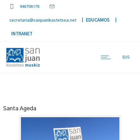
946706176
secretaria@sanjuanikastetxea.net
| EDUCAMOS
|
INTRANET
EUS
Santa Ageda