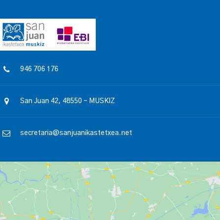
946 706 176
San Juan 42, 48550 – MUSKIZ
secretaria@sanjuanikastetxea.net