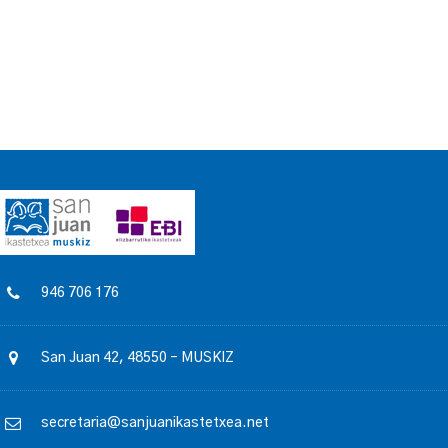
946 706 176
San Juan 42, 48550 – MUSKIZ
secretaria@sanjuanikastetxea.net