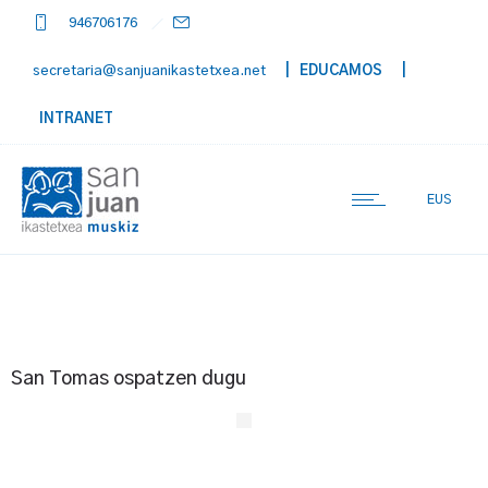
946706176
secretaria@sanjuanikastetxea.net
| EDUCAMOS
|
INTRANET
EUS
San Tomas ospatzen dugu