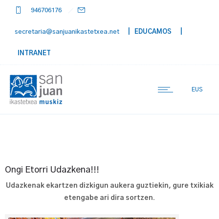
946706176
secretaria@sanjuanikastetxea.net
| EDUCAMOS
|
INTRANET
EUS
Ongi Etorri Udazkena!!!
Udazkenak ekartzen dizkigun aukera guztiekin, gure txikiak
etengabe ari dira sortzen.