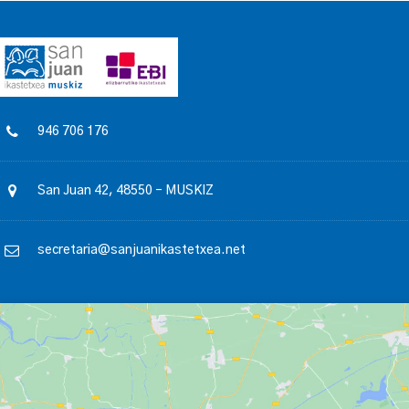
946 706 176
San Juan 42, 48550 – MUSKIZ
secretaria@sanjuanikastetxea.net