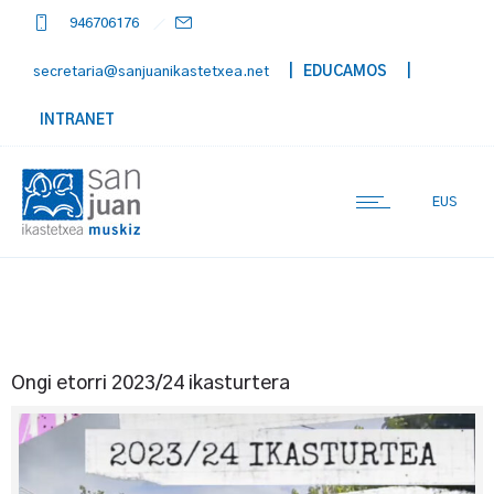
946706176
secretaria@sanjuanikastetxea.net
| EDUCAMOS
|
INTRANET
EUS
Ongi etorri 2023/24 ikasturtera