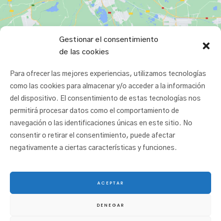
Gestionar el consentimiento
de las cookies
Para ofrecer las mejores experiencias, utilizamos tecnologías
como las cookies para almacenar y/o acceder a la información
del dispositivo. El consentimiento de estas tecnologías nos
permitirá procesar datos como el comportamiento de
navegación o las identificaciones únicas en este sitio. No
consentir o retirar el consentimiento, puede afectar
negativamente a ciertas características y funciones.
ACEPTAR
© 2025 San Juan Ikastetxea |
Aviso legal
|
Política de cookies
|
Política de
DENEGAR
privacidad
|
Canal etikoa