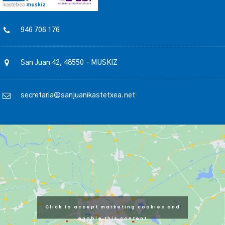
946 706 176
San Juan 42, 48550 – MUSKIZ
secretaria@sanjuanikastetxea.net
Click to accept marketing cookies and
enable this content