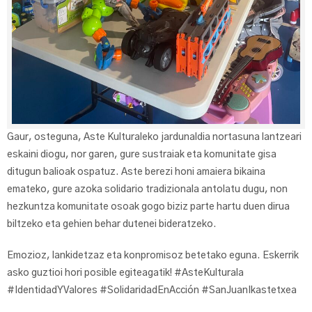
Gaur, osteguna, Aste Kulturaleko jardunaldia nortasuna lantzeari
eskaini diogu, nor garen, gure sustraiak eta komunitate gisa
ditugun balioak ospatuz. Aste berezi honi amaiera bikaina
emateko, gure azoka solidario tradizionala antolatu dugu, non
hezkuntza komunitate osoak gogo biziz parte hartu duen dirua
biltzeko eta gehien behar dutenei bideratzeko.
Emozioz, lankidetzaz eta konpromisoz betetako eguna. Eskerrik
asko guztioi hori posible egiteagatik! #AsteKulturala
#IdentidadYValores #SolidaridadEnAcción #SanJuanIkastetxea