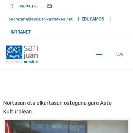
946706176
secretaria@sanjuanikastetxea.net
| EDUCAMOS
|
INTRANET
EUS
Nortasun eta elkartasun osteguna gure Aste
Kulturalean