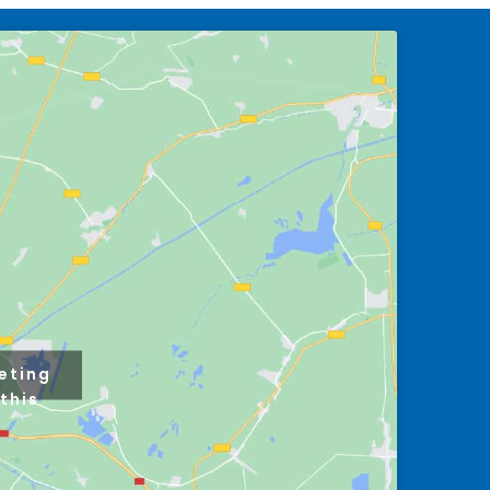
eting
this