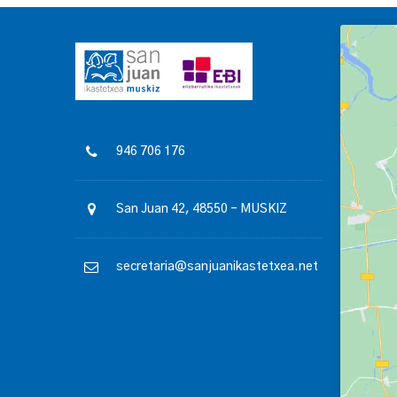
946 706 176
San Juan 42, 48550 – MUSKIZ
secretaria@sanjuanikastetxea.net