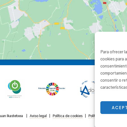
Para ofrecer l
cookies para a
consentimient
comportamiento
consentir o re
característica
ACEP
Juan Ikastetxea |
Aviso legal
|
Política de cookies
|
Política de privacidad