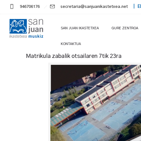
946706176
secretaria@sanjuanikastetxea.net
| E
SAN JUAN IKASTETXEA
GURE ZENTROA
KONTAKTUA
Matrikula zabalik otsailaren 7tik 23ra