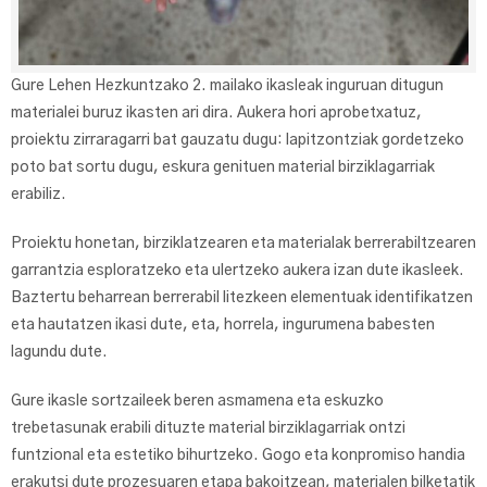
Gure Lehen Hezkuntzako 2. mailako ikasleak inguruan ditugun
materialei buruz ikasten ari dira. Aukera hori aprobetxatuz,
proiektu zirraragarri bat gauzatu dugu: lapitzontziak gordetzeko
poto bat sortu dugu, eskura genituen material birziklagarriak
erabiliz.
Proiektu honetan, birziklatzearen eta materialak berrerabiltzearen
garrantzia esploratzeko eta ulertzeko aukera izan dute ikasleek.
Baztertu beharrean berrerabil litezkeen elementuak identifikatzen
eta hautatzen ikasi dute, eta, horrela, ingurumena babesten
lagundu dute.
Gure ikasle sortzaileek beren asmamena eta eskuzko
trebetasunak erabili dituzte material birziklagarriak ontzi
funtzional eta estetiko bihurtzeko. Gogo eta konpromiso handia
erakutsi dute prozesuaren etapa bakoitzean, materialen bilketatik