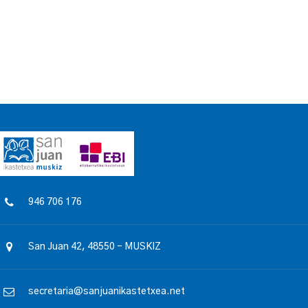
946 706 176
San Juan 42, 48550 – MUSKIZ
secretaria@sanjuanikastetxea.net