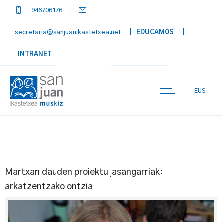
946706176
secretaria@sanjuanikastetxea.net
| EDUCAMOS
|
INTRANET
EUS
Martxan dauden proiektu jasangarriak:
arkatzentzako ontzia