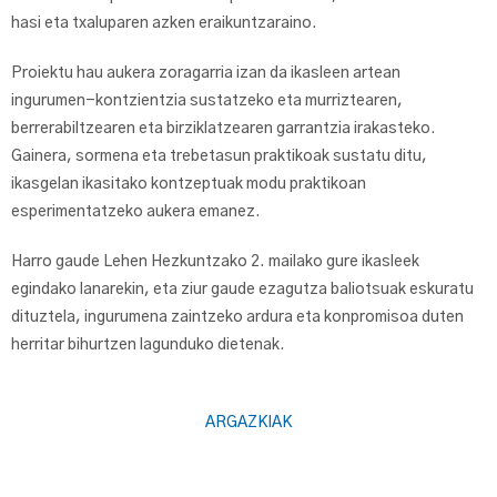
hasi eta txaluparen azken eraikuntzaraino.
Proiektu hau aukera zoragarria izan da ikasleen artean
ingurumen-kontzientzia sustatzeko eta murriztearen,
berrerabiltzearen eta birziklatzearen garrantzia irakasteko.
Gainera, sormena eta trebetasun praktikoak sustatu ditu,
ikasgelan ikasitako kontzeptuak modu praktikoan
esperimentatzeko aukera emanez.
Harro gaude Lehen Hezkuntzako 2. mailako gure ikasleek
egindako lanarekin, eta ziur gaude ezagutza baliotsuak eskuratu
dituztela, ingurumena zaintzeko ardura eta konpromisoa duten
herritar bihurtzen lagunduko dietenak.
ARGAZKIAK