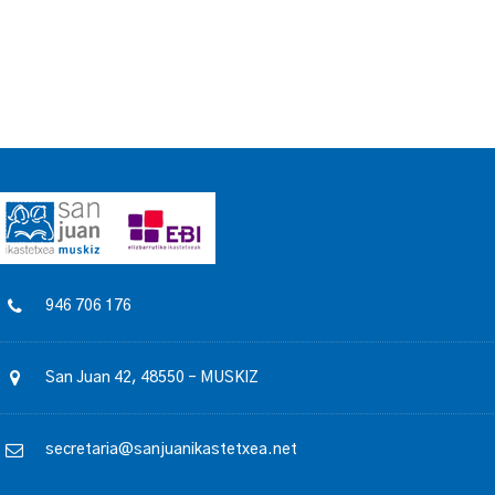
946 706 176
San Juan 42, 48550 – MUSKIZ
secretaria@sanjuanikastetxea.net