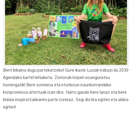
Berri bikaina dugu partekatzeko! Gure ikasle Luciak irabazi du 2030
Agendako kartel lehiaketa. Zorionak lorpen esanguratsu
honengatik! Bere sormena eta etorkizun iraunkorrarekiko
konpromisoa aitortuak izan dira. Harro gaude bere lanaz eta bere
bidaia inspiratzailearen parte izateaz. Segi distira egiten eta aldea
egiten!