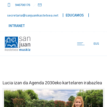
946706176
secretaria@sanjuanikastetxea.net
| EDUCAMOS
|
INTRANET
EUS
Lucia izan da Agenda 2030eko kartelaren irabazlea