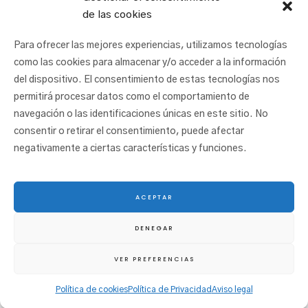
de las cookies
Para ofrecer las mejores experiencias, utilizamos tecnologías
como las cookies para almacenar y/o acceder a la información
del dispositivo. El consentimiento de estas tecnologías nos
permitirá procesar datos como el comportamiento de
navegación o las identificaciones únicas en este sitio. No
consentir o retirar el consentimiento, puede afectar
negativamente a ciertas características y funciones.
ACEPTAR
© 2025 San Juan Ikastetxea |
Aviso legal
|
Política de cookies
|
Política de
DENEGAR
privacidad
|
Canal etikoa
VER PREFERENCIAS
Política de cookies
Política de Privacidad
Aviso legal