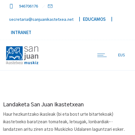
946706176
secretaria@sanjuanikastetxea.net
| EDUCAMOS
|
INTRANET
EUS
Landaketa San Juan Ikastetxean
Haur hezkuntzako ikasleak (bi eta bost urte bitartekoak)
ikastetxeko baratzean tomateak, letxugak, lonbardiak…
landatzen aritu ziren atzo Muskizko Udalaren laguntzari esker.