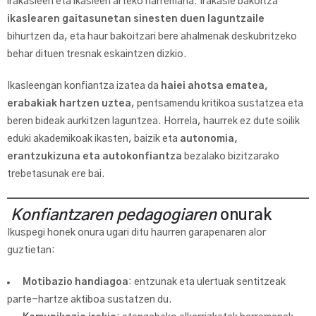
irakasleen eta ikasleen arteko harremana. Irakasle bakoitza
ikaslearen gaitasunetan sinesten duen laguntzaile
bihurtzen da, eta haur bakoitzari bere ahalmenak deskubritzeko
behar dituen tresnak eskaintzen dizkio.
Ikasleengan konfiantza izatea da
haiei ahotsa ematea,
erabakiak hartzen uztea
, pentsamendu kritikoa sustatzea eta
beren bideak aurkitzen laguntzea. Horrela, haurrek ez dute soilik
eduki akademikoak ikasten, baizik eta
autonomia,
erantzukizuna eta autokonfiantza
bezalako bizitzarako
trebetasunak ere bai.
Konfiantzaren pedagogiaren
onurak
Ikuspegi honek onura ugari ditu haurren garapenaren alor
guztietan:
Motibazio handiagoa
: entzunak eta ulertuak sentitzeak
parte-hartze aktiboa sustatzen du.