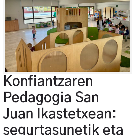
Konfiantzaren
Pedagogia San
Juan Ikastetxean:
segurtasunetik eta