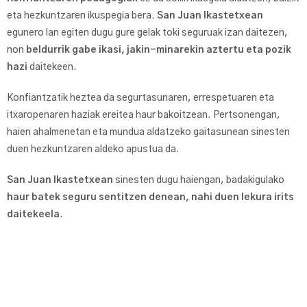
eta hezkuntzaren ikuspegia bera.
San Juan Ikastetxean
egunero lan egiten dugu gure gelak toki seguruak izan daitezen,
non
beldurrik gabe ikasi, jakin-minarekin aztertu eta pozik
hazi
daitekeen.
Konfiantzatik heztea da segurtasunaren, errespetuaren eta
itxaropenaren haziak ereitea haur bakoitzean. Pertsonengan,
haien ahalmenetan eta mundua aldatzeko gaitasunean sinesten
duen hezkuntzaren aldeko apustua da.
San Juan Ikastetxean
sinesten dugu haiengan, badakigulako
haur batek seguru sentitzen denean, nahi duen lekura irits
daitekeela
.