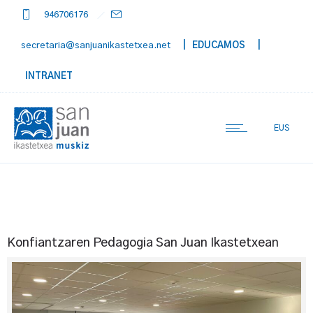
946706176
secretaria@sanjuanikastetxea.net
| EDUCAMOS
|
INTRANET
EUS
Konfiantzaren Pedagogia San Juan Ikastetxean