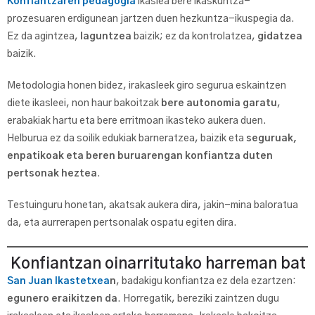
Konfiantzaren pedagogia
ikaslea bere ikaskuntza-
prozesuaren erdigunean jartzen duen hezkuntza-ikuspegia da.
Ez da agintzea,
laguntzea
baizik; ez da kontrolatzea,
gidatzea
baizik.
Metodologia honen bidez, irakasleek giro segurua eskaintzen
diete ikasleei, non haur bakoitzak
bere autonomia garatu
,
erabakiak hartu eta bere erritmoan ikasteko aukera duen.
Helburua ez da soilik edukiak barneratzea, baizik eta
seguruak,
enpatikoak eta beren buruarengan konfiantza duten
pertsonak heztea
.
Testuinguru honetan, akatsak aukera dira, jakin-mina baloratua
da, eta aurrerapen pertsonalak ospatu egiten dira.
Konfiantzan oinarritutako harreman bat
San Juan Ikastetxea
n
, badakigu konfiantza ez dela ezartzen:
egunero eraikitzen da
. Horregatik, bereziki zaintzen dugu