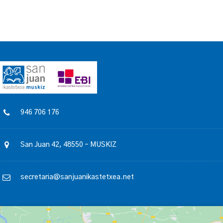
946 706 176
San Juan 42, 48550 – MUSKIZ
secretaria@sanjuanikastetxea.net