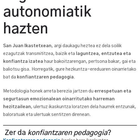
autonomiatik
hazten
San Juan Ikastetxean
, argi daukagu heztea ez dela soilik
ezagutzak transmititzea, baizik eta
laguntzea, entzutea eta
konfiantza izatea
haur bakoitzarengan, pertsona bakar, gai eta
baliotsu gisa. Horregatik, gure hezkuntza-ereduaren oinarrietako
bat da
konfiantzaren pedagogia
.
Metodologia honek arreta berezia jartzen du
errespetuan eta
segurtasun emozionalean oinarritutako harreman
hezitzailean
, ulertuz ikaskuntza loratzen dela haurrek entzunak,
baloratuak eta ulertuak sentitzen direnean.
Zer da
konfiantzaren pedagogia
?