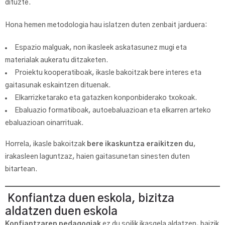
dituzte.
Hona hemen metodologia hau islatzen duten zenbait jarduera:
Espazio malguak, non ikasleek askatasunez mugi eta
materialak aukeratu ditzaketen.
Proiektu kooperatiboak, ikasle bakoitzak bere interes eta
gaitasunak eskaintzen dituenak.
Elkarrizketarako eta gatazken konponbiderako txokoak.
Ebaluazio formatiboak, autoebaluazioan eta elkarren arteko
ebaluazioan oinarrituak.
Horrela, ikasle bakoitzak
bere ikaskuntza eraikitzen du
,
irakasleen laguntzaz, haien gaitasunetan sinesten duten
bitartean.
Konfiantza duen eskola, bizitza
aldatzen duen eskola
Konfiantzaren pedagogiak
ez du soilik ikasgela aldatzen, baizik