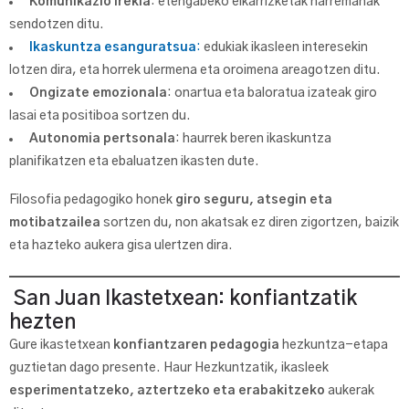
Komunikazio irekia
: etengabeko elkarrizketak harremanak
sendotzen ditu.
Ikaskuntza esanguratsua
:
edukiak ikasleen interesekin
lotzen dira, eta horrek ulermena eta oroimena areagotzen ditu.
Ongizate emozionala
: onartua eta baloratua izateak giro
lasai eta positiboa sortzen du.
Autonomia pertsonala
: haurrek beren ikaskuntza
planifikatzen eta ebaluatzen ikasten dute.
Filosofia pedagogiko honek
giro seguru, atsegin eta
motibatzailea
sortzen du, non akatsak ez diren zigortzen, baizik
eta hazteko aukera gisa ulertzen dira.
San Juan Ikastetxean: konfiantzatik
hezten
Gure ikastetxean
konfiantzaren pedagogia
hezkuntza-etapa
guztietan dago presente. Haur Hezkuntzatik, ikasleek
esperimentatzeko, aztertzeko eta erabakitzeko
aukerak