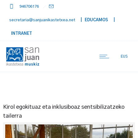
946706176
secretaria@sanjuanikastetxea.net
| EDUCAMOS
|
INTRANET
EUS
Kirol egokituaz eta inklusiboaz sentsibilizatzeko
tailerra