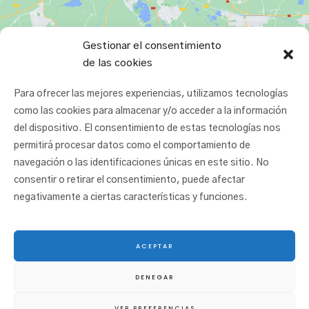
Gestionar el consentimiento
de las cookies
Para ofrecer las mejores experiencias, utilizamos tecnologías
como las cookies para almacenar y/o acceder a la información
del dispositivo. El consentimiento de estas tecnologías nos
permitirá procesar datos como el comportamiento de
navegación o las identificaciones únicas en este sitio. No
consentir o retirar el consentimiento, puede afectar
negativamente a ciertas características y funciones.
ACEPTAR
© 2025 San Juan Ikastetxea |
Aviso legal
|
Política de cookies
|
Política de
DENEGAR
privacidad
|
Canal etikoa
VER PREFERENCIAS