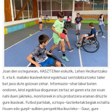
Joan den ostegunean, HASZTENen eskutik, Lehen Hezkuntzako
5. eta 6. mailako ikasleek kirol egokituaz sentsibilizatzeko tailer
bat jaso dute goizean zehar. Informazio-ohar labur baten
ondoren, kirol egokitua diogunean zertaz ari garen eta zer esan
nahi duen jakiteko, monitoreek in situ probatzera eraman dituzte
gure ikasleak. Futbol partidak, oztopo-lasterketak begiak estalita
itsuen edo gurpil-aulkien perspektiba ikusteko… Gaur, gure