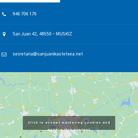
946 706 176
San Juan 42, 48550 – MUSKIZ
secretaria@sanjuanikastetxea.net
Click to accept marketing cookies and
enable this content