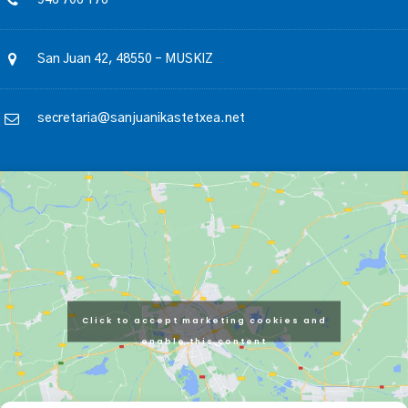
946 706 176
San Juan 42, 48550 – MUSKIZ
secretaria@sanjuanikastetxea.net
Click to accept marketing cookies and
enable this content