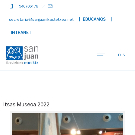
946706176
secretaria@sanjuanikastetxea.net
| EDUCAMOS
|
INTRANET
EUS
Itsas Museoa 2022