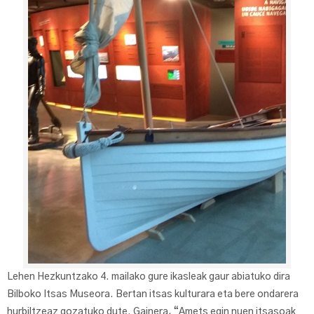
Lehen Hezkuntzako 4. mailako gure ikasleak gaur abiatuko dira
Bilboko Itsas Museora. Bertan itsas kulturara eta bere ondarera
hurbiltzeaz gozatuko dute. Gainera, “Amets egin nuen itsasoak