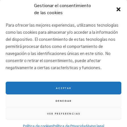
Gestionar el consentimiento
de las cookies
Para ofrecer las mejores experiencias, utilizamos tecnologías
como las cookies para almacenar y/o acceder a la información
del dispositivo. El consentimiento de estas tecnologías nos
permitirá procesar datos como el comportamiento de
navegación o las identificaciones únicas en este sitio. No
consentir o retirar el consentimiento, puede afectar
negativamente a ciertas características y funciones.
ACEPTAR
© 2025 San Juan Ikastetxea |
Aviso legal
|
Política de cookies
|
Política de
DENEGAR
privacidad
|
Canal etikoa
VER PREFERENCIAS
Política de cookies
Política de Privacidad
Aviso legal