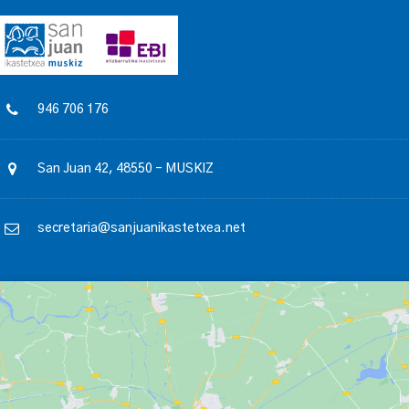
946 706 176
San Juan 42, 48550 – MUSKIZ
secretaria@sanjuanikastetxea.net