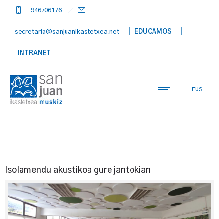
946706176
secretaria@sanjuanikastetxea.net
| EDUCAMOS
|
INTRANET
EUS
Isolamendu akustikoa gure jantokian