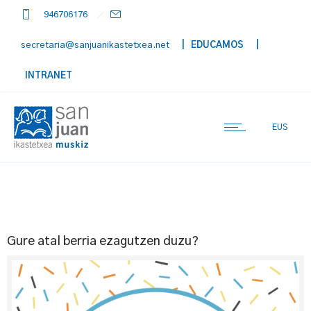
946706176
secretaria@sanjuanikastetxea.net
| EDUCAMOS
|
INTRANET
EUS
Gure atal berria ezagutzen duzu?