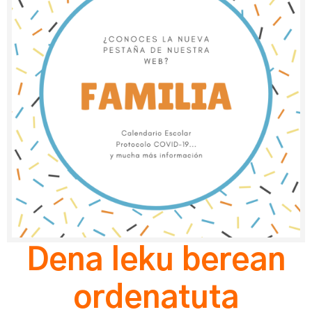
Dena leku berean
ordenatuta