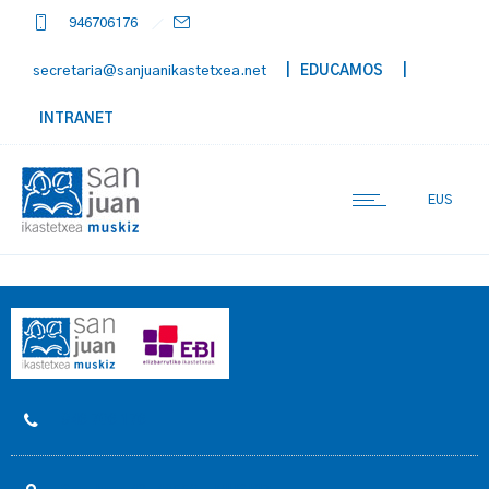
946706176
secretaria@sanjuanikastetxea.net
| EDUCAMOS
|
INTRANET
EUS
946 706 176