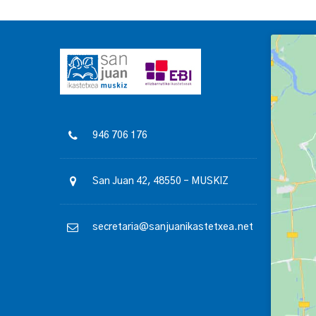
946 706 176
San Juan 42, 48550 – MUSKIZ
secretaria@sanjuanikastetxea.net