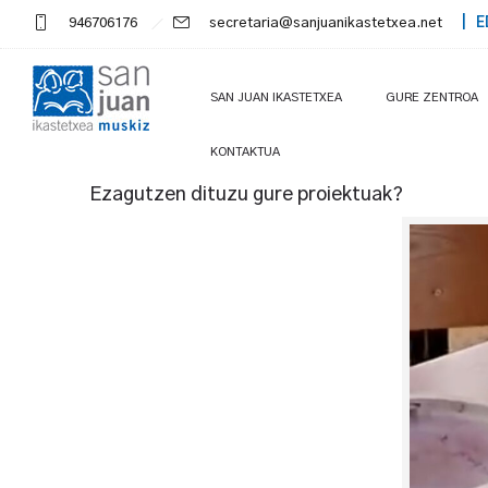
946706176
secretaria@sanjuanikastetxea.net
| E
SAN JUAN IKASTETXEA
GURE ZENTROA
KONTAKTUA
Ezagutzen dituzu gure proiektuak?