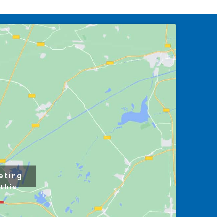
eting
this