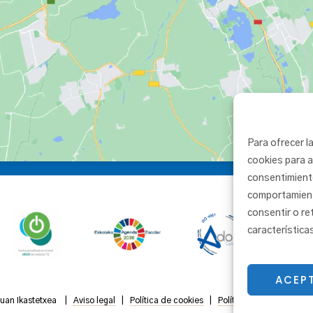
Para ofrecer l
cookies para a
consentimient
comportamiento
consentir o re
característica
ACEP
Juan Ikastetxea |
Aviso legal
|
Política de cookies
|
Política de privacidad