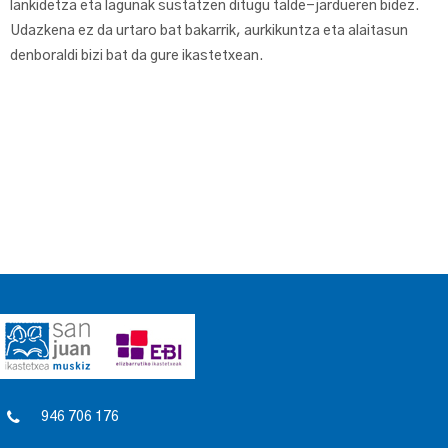
lankidetza eta lagunak sustatzen ditugu talde-jardueren bidez.
Udazkena ez da urtaro bat bakarrik, aurkikuntza eta alaitasun
denboraldi bizi bat da gure ikastetxean.
946 706 176