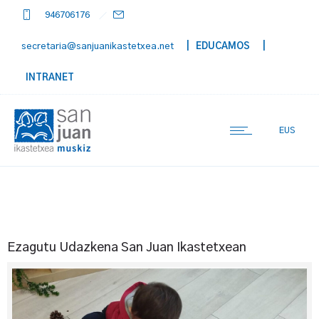
946706176
secretaria@sanjuanikastetxea.net
| EDUCAMOS
|
INTRANET
EUS
Ezagutu Udazkena San Juan Ikastetxean