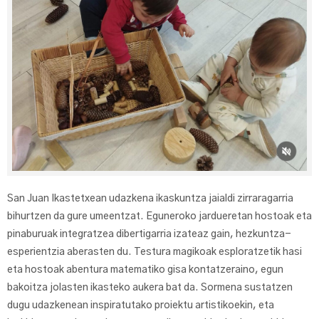
San Juan Ikastetxean udazkena ikaskuntza jaialdi zirraragarria
bihurtzen da gure umeentzat. Eguneroko jardueretan hostoak eta
pinaburuak integratzea dibertigarria izateaz gain, hezkuntza-
esperientzia aberasten du. Testura magikoak esploratzetik hasi
eta hostoak abentura matematiko gisa kontatzeraino, egun
bakoitza jolasten ikasteko aukera bat da. Sormena sustatzen
dugu udazkenean inspiratutako proiektu artistikoekin, eta