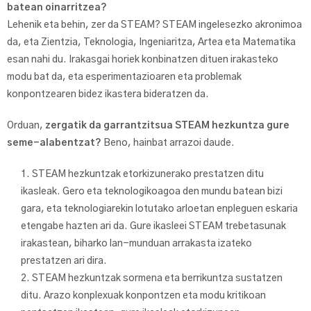
batean oinarritzea?
Lehenik eta behin, zer da STEAM? STEAM ingelesezko akronimoa
da, eta Zientzia, Teknologia, Ingeniaritza, Artea eta Matematika
esan nahi du. Irakasgai horiek konbinatzen dituen irakasteko
modu bat da, eta esperimentazioaren eta problemak
konpontzearen bidez ikastera bideratzen da.
Orduan,
zergatik da garrantzitsua STEAM hezkuntza gure
seme-alabentzat?
Beno, hainbat arrazoi daude.
STEAM hezkuntzak etorkizunerako prestatzen ditu
ikasleak. Gero eta teknologikoagoa den mundu batean bizi
gara, eta teknologiarekin lotutako arloetan enpleguen eskaria
etengabe hazten ari da. Gure ikasleei STEAM trebetasunak
irakastean, biharko lan-munduan arrakasta izateko
prestatzen ari dira.
STEAM hezkuntzak sormena eta berrikuntza sustatzen
ditu. Arazo konplexuak konpontzen eta modu kritikoan