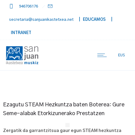
946706176
secretaria@sanjuanikastetxea.net
| EDUCAMOS
|
INTRANET
EUS
Ezagutu STEAM Hezkuntza baten Boterea: Gure
Seme-alabak Etorkizunerako Prestatzen
Zergatik da garrantzitsua gaur egun STEAM hezkuntza