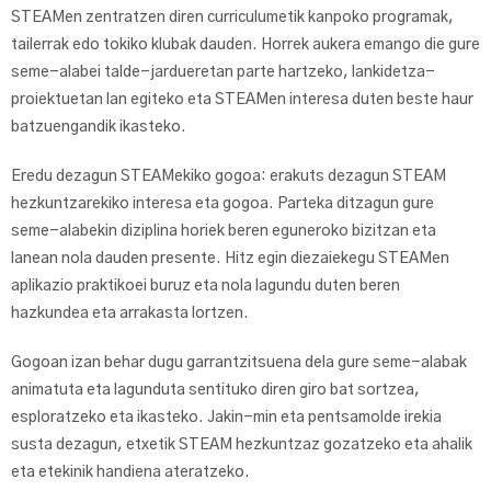
STEAMen zentratzen diren curriculumetik kanpoko programak,
tailerrak edo tokiko klubak dauden. Horrek aukera emango die gure
seme-alabei talde-jardueretan parte hartzeko, lankidetza-
proiektuetan lan egiteko eta STEAMen interesa duten beste haur
batzuengandik ikasteko.
Eredu dezagun STEAMekiko gogoa: erakuts dezagun STEAM
hezkuntzarekiko interesa eta gogoa. Parteka ditzagun gure
seme-alabekin diziplina horiek beren eguneroko bizitzan eta
lanean nola dauden presente. Hitz egin diezaiekegu STEAMen
aplikazio praktikoei buruz eta nola lagundu duten beren
hazkundea eta arrakasta lortzen.
Gogoan izan behar dugu garrantzitsuena dela gure seme-alabak
animatuta eta lagunduta sentituko diren giro bat sortzea,
esploratzeko eta ikasteko. Jakin-min eta pentsamolde irekia
susta dezagun, etxetik STEAM hezkuntzaz gozatzeko eta ahalik
eta etekinik handiena ateratzeko.