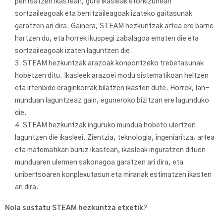
pentsatzen ikastean, gure ikasleak etorkizunean
sortzaileagoak eta berritzaileagoak izateko gaitasunak
garatzen ari dira. Gainera, STEAM hezkuntzak artea ere barne
hartzen du, eta horrek ikuspegi zabalagoa ematen die eta
sortzaileagoak izaten laguntzen die.
STEAM hezkuntzak arazoak konpontzeko trebetasunak
hobetzen ditu. Ikasleek arazoei modu sistematikoan heltzen
eta irtenbide eraginkorrak bilatzen ikasten dute. Horrek, lan-
munduan laguntzeaz gain, eguneroko bizitzan ere lagunduko
die.
STEAM hezkuntzak inguruko mundua hobeto ulertzen
laguntzen die ikasleei. Zientzia, teknologia, ingeniaritza, artea
eta matematikari buruz ikastean, ikasleak inguratzen dituen
munduaren ulermen sakonagoa garatzen ari dira, eta
unibertsoaren konplexutasun eta mirariak estimatzen ikasten
ari dira.
Nola sustatu STEAM hezkuntza etxetik
?