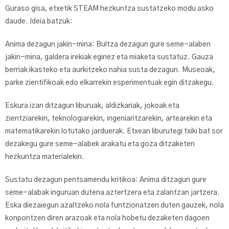
Guraso gisa, etxetik STEAM hezkuntza sustatzeko modu asko
daude. Ideia batzuk:
Anima dezagun jakin-mina: Bultza dezagun gure seme-alaben
jakin-mina, galdera irekiak eginez eta miaketa sustatuz. Gauza
berriak ikasteko eta aurkitzeko nahia susta dezagun. Museoak,
parke zientifikoak edo elkarrekin esperimentuak egin ditzakegu.
Eskura izan ditzagun liburuak, aldizkariak, jokoak eta
zientziarekin, teknologiarekin, ingeniaritzarekin, artearekin eta
matematikarekin lotutako jarduerak. Etxean liburutegi txiki bat sor
dezakegu gure seme-alabek arakatu eta goza ditzaketen
hezkuntza materialekin.
Sustatu dezagun pentsamendu kritikoa: Anima ditzagun gure
seme-alabak inguruan dutena aztertzera eta zalantzan jartzera.
Eska diezaiegun azaltzeko nola funtzionatzen duten gauzek, nola
konpontzen diren arazoak eta nola hobetu dezaketen dagoen