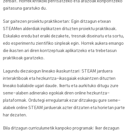
zerbait. Horrek kritikoki pentsatzeko eta arazoak konpontzeko
gaitasuna garatuko du.
Sar gaitezen proiektu praktikoetan: Egin ditzagun etxean
STEAMen alderdiak inplikatzen dituzten proiektu praktikoak.
Eskalako eredu bat eraiki dezakete, tresnak diseinatu eta sortu,
edo esperimentu zientifiko sinpleak egin. Horrek aukera emango
die ikasten ari diren kontzeptuak aplikatzeko eta trebetasun
praktikoak garatzeko.
Lagundu diezaiogun lineako ikaskuntzari: STEAM jarduera
interaktiboak eta hezkuntza-ikasgaiak eskaintzen dituzten
lineako baliabide ugari daude. Ikertu eta aurkituko ditugu zure
seme-alaben adinerako egokiak diren online hezkuntza-
plataformak. Ordutegi erregularrak ezar ditzakegu gure seme-
alabek online STEAM jarduerak azter ditzaten eta horietan parte
har dezaten.
Bila ditzagun curriculumetik kanpoko programak: Iker dezagun