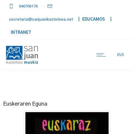
946706176
secretaria@sanjuanikastetxea.net
| EDUCAMOS
|
INTRANET
EUS
Euskeraren Eguna