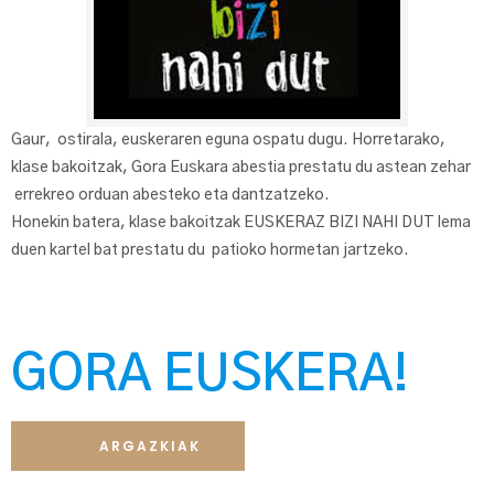
Gaur, ostirala, euskeraren eguna ospatu dugu. Horretarako,
klase bakoitzak, Gora Euskara abestia prestatu du astean zehar
errekreo orduan abesteko eta dantzatzeko.
Honekin batera, klase bakoitzak EUSKERAZ BIZI NAHI DUT lema
duen kartel bat prestatu du patioko hormetan jartzeko.
GORA EUSKERA!
ARGAZKIAK