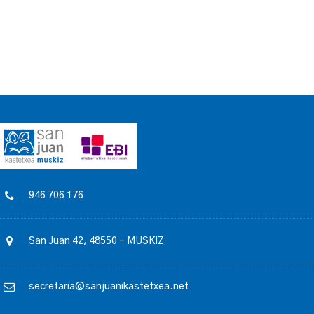
946 706 176
San Juan 42, 48550 – MUSKIZ
secretaria@sanjuanikastetxea.net