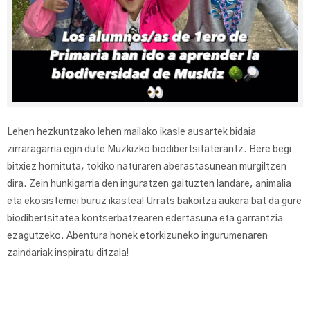
Lehen hezkuntzako lehen mailako ikasle ausartek bidaia
zirraragarria egin dute Muzkizko biodibertsitaterantz. Bere begi
bitxiez hornituta, tokiko naturaren aberastasunean murgiltzen
dira. Zein hunkigarria den inguratzen gaituzten landare, animalia
eta ekosistemei buruz ikastea! Urrats bakoitza aukera bat da gure
biodibertsitatea kontserbatzearen edertasuna eta garrantzia
ezagutzeko. Abentura honek etorkizuneko ingurumenaren
zaindariak inspiratu ditzala!