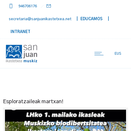
946706176
secretaria@sanjuanikastetxea.net
| EDUCAMOS
|
INTRANET
EUS
Esploratzaileak martxan!