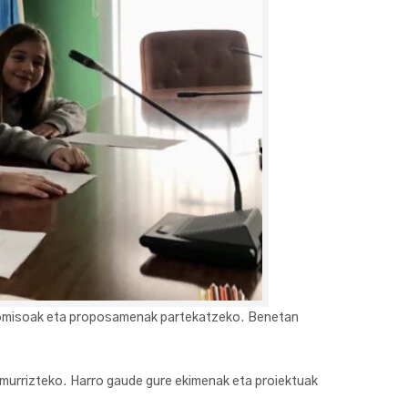
promisoak eta proposamenak partekatzeko. Benetan
murrizteko. Harro gaude gure ekimenak eta proiektuak