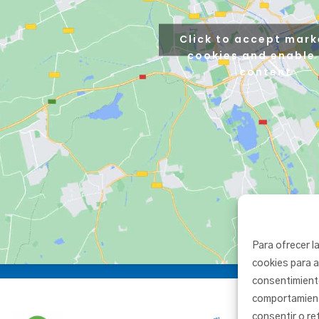
Click to accept mark
cookies and enable 
content
Para ofrecer l
cookies para a
consentimient
comportamiento
consentir o re