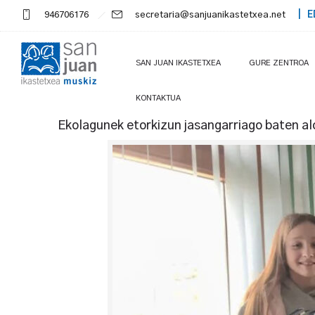
946706176
secretaria@sanjuanikastetxea.net
| E
SAN JUAN IKASTETXEA
GURE ZENTROA
KONTAKTUA
Ekolagunek etorkizun jasangarriago baten a