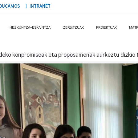
DUCAMOS
| INTRANET
HEZKUNTZA-ESKAINTZA
ZERBITZUAK
PROIEKTUAK
MATR
ldeko konpromisoak eta proposamenak aurkeztu dizkio 