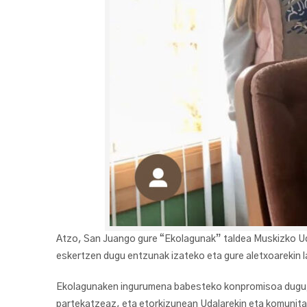
Atzo, San Juango gure “Ekolagunak” taldea Muskizko U
eskertzen dugu entzunak izateko eta gure aletxoarekin 
Ekolagunaken ingurumena babesteko konpromisoa dugu, e
partekatzeaz, eta etorkizunean Udalarekin eta komunita