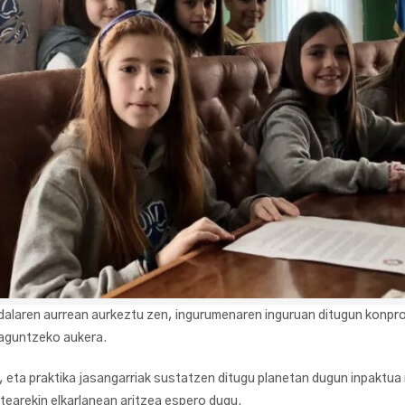
dalaren aurrean aurkeztu zen, ingurumenaren inguruan ditugun kon
laguntzeko aukera.
ta praktika jasangarriak sustatzen ditugu planetan dugun inpaktua 
tearekin elkarlanean aritzea espero dugu.