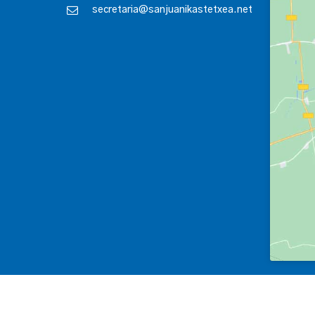
secretaria@sanjuanikastetxea.net