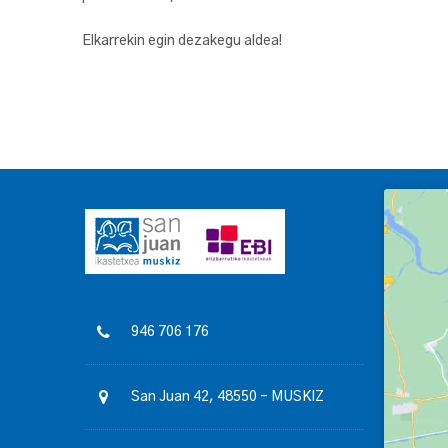
Elkarrekin egin dezakegu aldea!
946 706 176
San Juan 42, 48550 – MUSKIZ