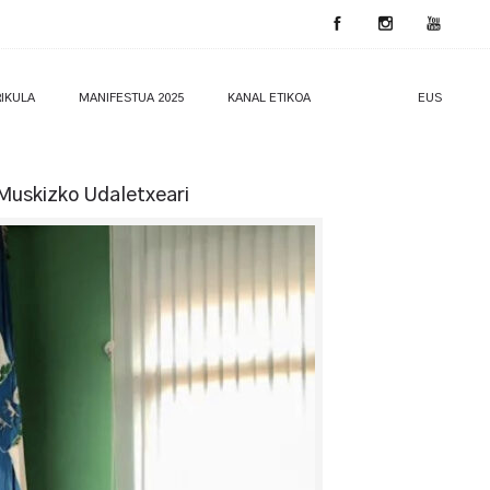
IKULA
MANIFESTUA 2025
KANAL ETIKOA
EUS
Muskizko Udaletxeari