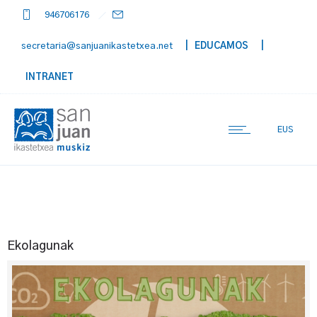
946706176
secretaria@sanjuanikastetxea.net
| EDUCAMOS
|
INTRANET
EUS
Ekolagunak