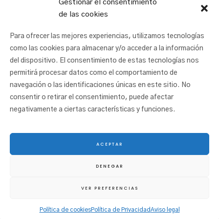
Gestionar el consentimiento
de las cookies
Para ofrecer las mejores experiencias, utilizamos tecnologías
como las cookies para almacenar y/o acceder a la información
del dispositivo. El consentimiento de estas tecnologías nos
permitirá procesar datos como el comportamiento de
navegación o las identificaciones únicas en este sitio. No
consentir o retirar el consentimiento, puede afectar
negativamente a ciertas características y funciones.
ACEPTAR
© 2025 San Juan Ikastetxea |
Aviso legal
|
Política de cookies
|
Política de
DENEGAR
privacidad
|
Canal etikoa
VER PREFERENCIAS
Política de cookies
Política de Privacidad
Aviso legal