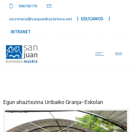
946706176
secretaria@sanjuanikastetxea.net
| EDUCAMOS
|
INTRANET
EUS
Egun ahaztezina Uribaiko Granja-Eskolan