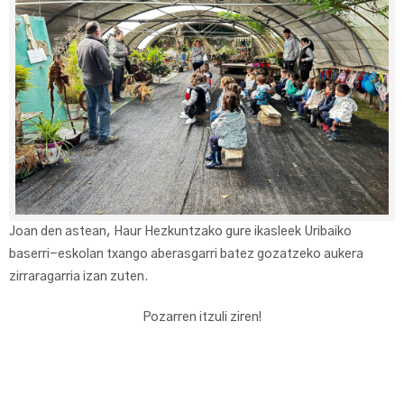
Joan den astean, Haur Hezkuntzako gure ikasleek Uribaiko
baserri-eskolan txango aberasgarri batez gozatzeko aukera
zirraragarria izan zuten.
Pozarren itzuli ziren!