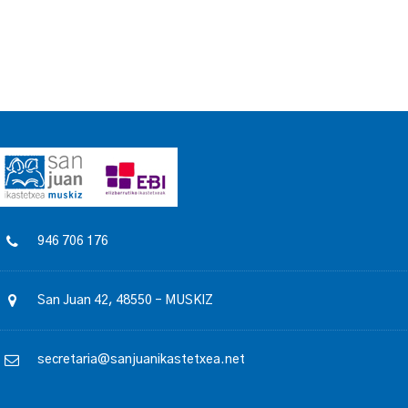
946 706 176
San Juan 42, 48550 – MUSKIZ
secretaria@sanjuanikastetxea.net