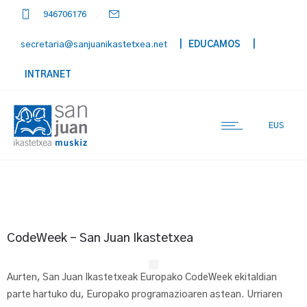
946706176
secretaria@sanjuanikastetxea.net
| EDUCAMOS
|
INTRANET
EUS
CodeWeek – San Juan Ikastetxea
Aurten, San Juan Ikastetxeak Europako CodeWeek ekitaldian
parte hartuko du, Europako programazioaren astean. Urriaren