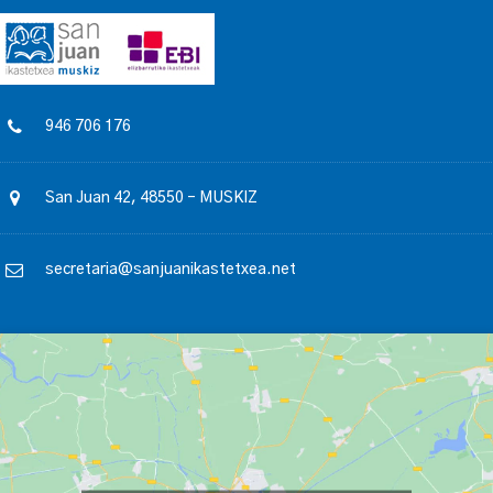
946 706 176
San Juan 42, 48550 – MUSKIZ
secretaria@sanjuanikastetxea.net