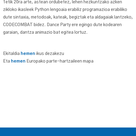
1etik 20ra arte, astean ordubetez, lehen hezkuntzako azken
zikloko ikasleek Python lengoaia erabiliz programazioa erabiliko
dute sintaxia, metodoak, kateak, begiztak eta aldagaiak lantzeko,
CODECOMBAT bidez. Dance Party ere egingo dute kodearen
garaian, dantza animazio bat egitea lortuz.
Ekitaldia
hemen
ikus dezakezu
Eta
hemen
Europako parte-hartzaileen mapa