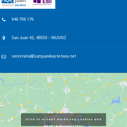
946 706 176
San Juan 42, 48550 – MUSKIZ
secretaria@sanjuanikastetxea.net
Click to accept marketing cookies and
enable this content