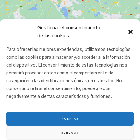
Gestionar el consentimiento
de las cookies
Para ofrecer las mejores experiencias, utilizamos tecnologías
como las cookies para almacenar y/o acceder a la información
del dispositivo. El consentimiento de estas tecnologías nos
permitirá procesar datos como el comportamiento de
navegación o las identificaciones únicas en este sitio. No
consentir o retirar el consentimiento, puede afectar
negativamente a ciertas características y funciones.
ACEPTAR
© 2025 San Juan Ikastetxea |
Aviso legal
|
Política de cookies
|
Política de
DENEGAR