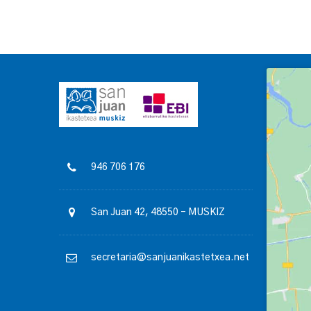
946 706 176
San Juan 42, 48550 – MUSKIZ
secretaria@sanjuanikastetxea.net