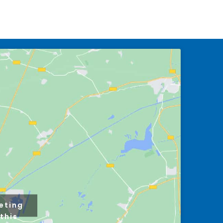
eting
this