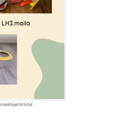
oiektuari lotuta!