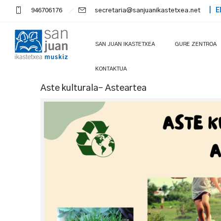
946706176
secretaria@sanjuanikastetxea.net
| E
SAN JUAN IKASTETXEA
GURE ZENTROA
KONTAKTUA
Aste kulturala- Asteartea