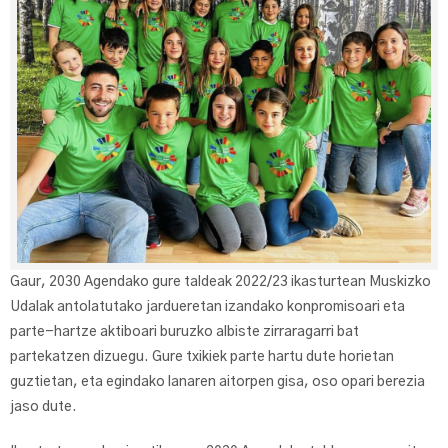
Gaur, 2030 Agendako gure taldeak 2022/23 ikasturtean Muskizko
Udalak antolatutako jardueretan izandako konpromisoari eta
parte-hartze aktiboari buruzko albiste zirraragarri bat
partekatzen dizuegu. Gure txikiek parte hartu dute horietan
guztietan, eta egindako lanaren aitorpen gisa, oso opari berezia
jaso dute.