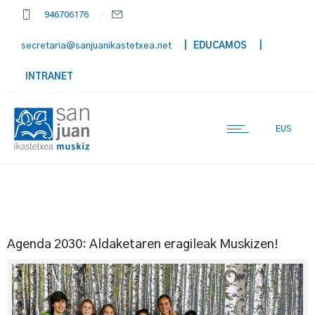
946706176
secretaria@sanjuanikastetxea.net
| EDUCAMOS
|
INTRANET
EUS
Agenda 2030: Aldaketaren eragileak Muskizen!