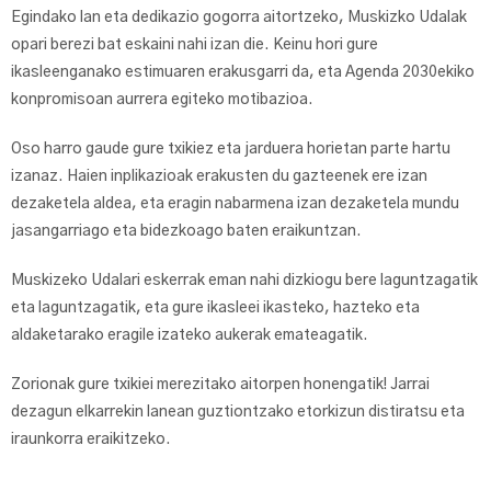
Egindako lan eta dedikazio gogorra aitortzeko, Muskizko Udalak
opari berezi bat eskaini nahi izan die. Keinu hori gure
ikasleenganako estimuaren erakusgarri da, eta Agenda 2030ekiko
konpromisoan aurrera egiteko motibazioa.
Oso harro gaude gure txikiez eta jarduera horietan parte hartu
izanaz. Haien inplikazioak erakusten du gazteenek ere izan
dezaketela aldea, eta eragin nabarmena izan dezaketela mundu
jasangarriago eta bidezkoago baten eraikuntzan.
Muskizeko Udalari eskerrak eman nahi dizkiogu bere laguntzagatik
eta laguntzagatik, eta gure ikasleei ikasteko, hazteko eta
aldaketarako eragile izateko aukerak emateagatik.
Zorionak gure txikiei merezitako aitorpen honengatik! Jarrai
dezagun elkarrekin lanean guztiontzako etorkizun distiratsu eta
iraunkorra eraikitzeko.