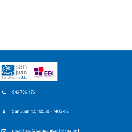
946 706 176
San Juan 42, 48550 – MUSKIZ
secretaria@sanjuanikastetxea.net