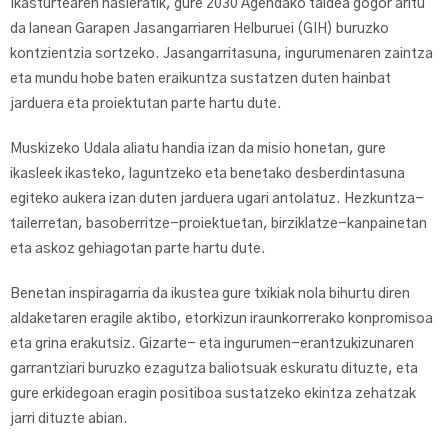
Ikasturtearen hasieratik, gure 2030 Agendako taldea gogor aritu
da lanean Garapen Jasangarriaren Helburuei (GIH) buruzko
kontzientzia sortzeko. Jasangarritasuna, ingurumenaren zaintza
eta mundu hobe baten eraikuntza sustatzen duten hainbat
jarduera eta proiektutan parte hartu dute.
Muskizeko Udala aliatu handia izan da misio honetan, gure
ikasleek ikasteko, laguntzeko eta benetako desberdintasuna
egiteko aukera izan duten jarduera ugari antolatuz. Hezkuntza-
tailerretan, basoberritze-proiektuetan, birziklatze-kanpainetan
eta askoz gehiagotan parte hartu dute.
Benetan inspiragarria da ikustea gure txikiak nola bihurtu diren
aldaketaren eragile aktibo, etorkizun iraunkorrerako konpromisoa
eta grina erakutsiz. Gizarte- eta ingurumen-erantzukizunaren
garrantziari buruzko ezagutza baliotsuak eskuratu dituzte, eta
gure erkidegoan eragin positiboa sustatzeko ekintza zehatzak
jarri dituzte abian.