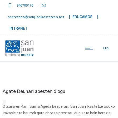
946706176
secretaria@sanjuanikastetxea.net
| EDUCAMOS
|
INTRANET
EUS
Agate Deunari abesten diogu
Otsailaren 4an, Santa Ageda bezperan, San Juan Ikastetxe osoko
irakasle eta haurrek gure ahotsa prestatu dugu eta hain berezia