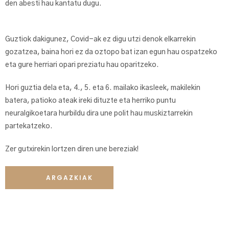
den abesti hau kantatu dugu.
Guztiok dakigunez, Covid-ak ez digu utzi denok elkarrekin
gozatzea, baina hori ez da oztopo bat izan egun hau ospatzeko
eta gure herriari opari preziatu hau oparitzeko.
Hori guztia dela eta, 4., 5. eta 6. mailako ikasleek, makilekin
batera, patioko ateak ireki dituzte eta herriko puntu
neuralgikoetara hurbildu dira une polit hau muskiztarrekin
partekatzeko.
Zer gutxirekin lortzen diren une bereziak!
ARGAZKIAK