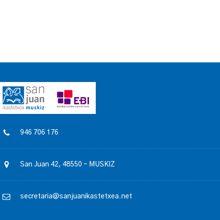
946 706 176
San Juan 42, 48550 – MUSKIZ
secretaria@sanjuanikastetxea.net