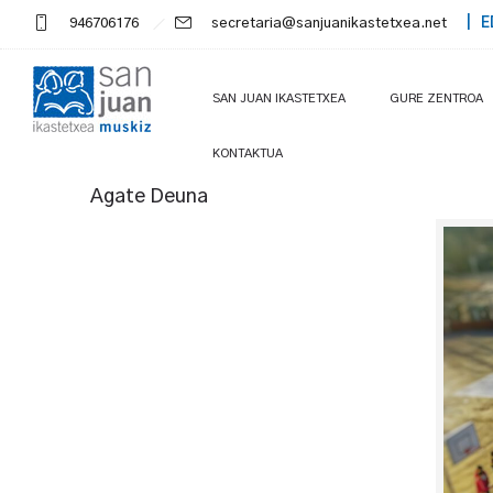
946706176
secretaria@sanjuanikastetxea.net
| E
SAN JUAN IKASTETXEA
GURE ZENTROA
KONTAKTUA
Agate Deuna