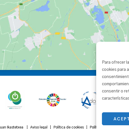
Para ofrecer l
cookies para a
consentimient
comportamiento
consentir o re
característica
ACEP
Juan Ikastetxea |
Aviso legal
|
Política de cookies
|
Política de privacidad