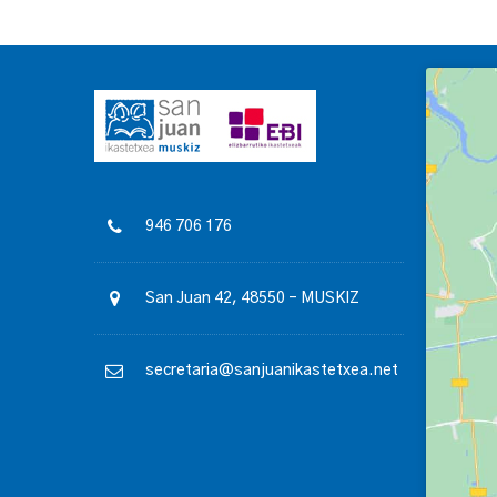
946 706 176
San Juan 42, 48550 – MUSKIZ
secretaria@sanjuanikastetxea.net