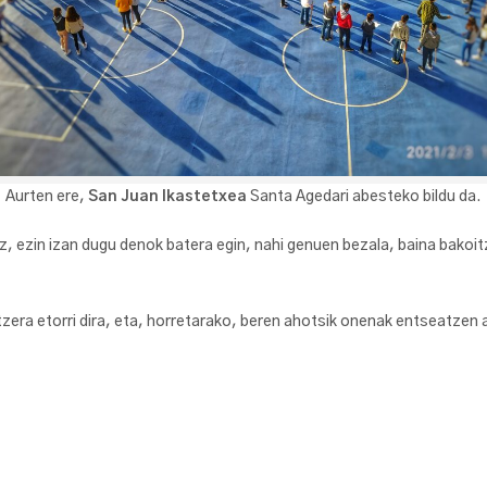
Aurten ere,
San Juan Ikastetxea
Santa Agedari abesteko bildu da.
, ezin izan dugu denok batera egin, nahi genuen bezala, baina bakoit
zera etorri dira, eta, horretarako, beren ahotsik onenak entseatzen ar