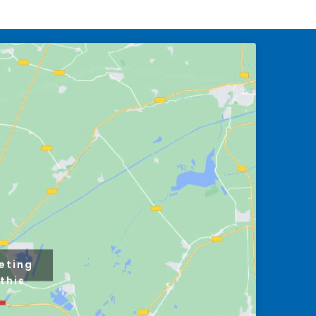
eting
this