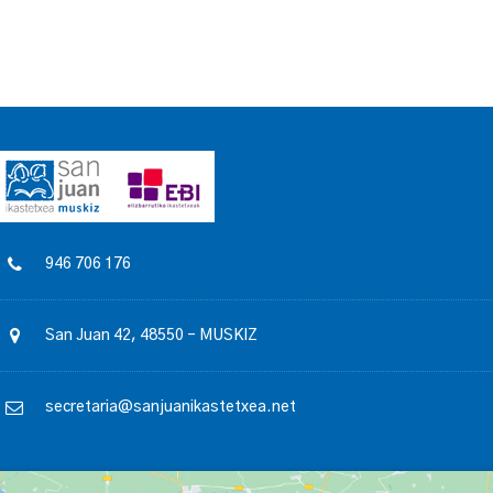
946 706 176
San Juan 42, 48550 – MUSKIZ
secretaria@sanjuanikastetxea.net