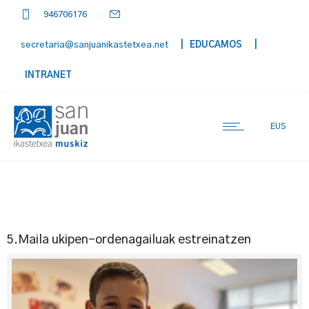
946706176
secretaria@sanjuanikastetxea.net
| EDUCAMOS
|
INTRANET
EUS
5.Maila ukipen-ordenagailuak estreinatzen