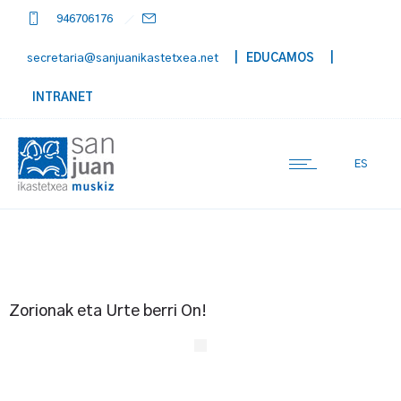
946706176
secretaria@sanjuanikastetxea.net
| EDUCAMOS
|
INTRANET
ES
Zorionak eta Urte berri On!