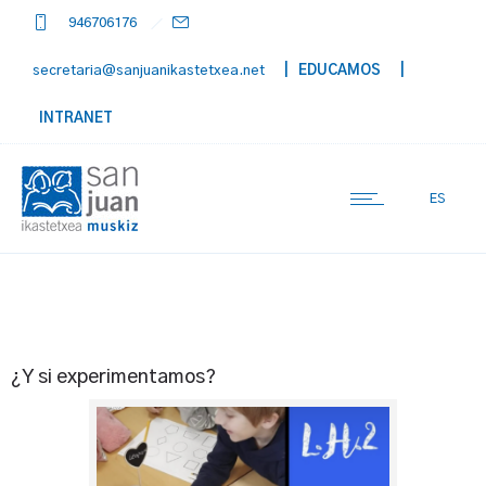
946706176
secretaria@sanjuanikastetxea.net
| EDUCAMOS
|
INTRANET
ES
¿Y si experimentamos?