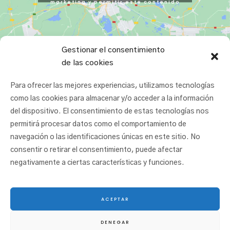
marketing y permitir este contenido
Gestionar el consentimiento
de las cookies
Para ofrecer las mejores experiencias, utilizamos tecnologías
como las cookies para almacenar y/o acceder a la información
del dispositivo. El consentimiento de estas tecnologías nos
permitirá procesar datos como el comportamiento de
navegación o las identificaciones únicas en este sitio. No
consentir o retirar el consentimiento, puede afectar
negativamente a ciertas características y funciones.
ACEPTAR
© 2025 San Juan Ikastetxea |
Aviso legal
|
Política de cookies
|
Política de
DENEGAR