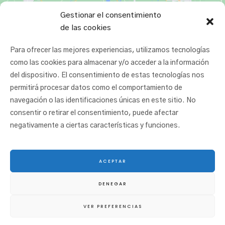
Gestionar el consentimiento
de las cookies
Para ofrecer las mejores experiencias, utilizamos tecnologías
como las cookies para almacenar y/o acceder a la información
del dispositivo. El consentimiento de estas tecnologías nos
permitirá procesar datos como el comportamiento de
navegación o las identificaciones únicas en este sitio. No
consentir o retirar el consentimiento, puede afectar
negativamente a ciertas características y funciones.
ACEPTAR
© 2025 San Juan Ikastetxea |
Aviso legal
|
Política de cookies
|
Política de
DENEGAR
privacidad
|
Canal ético
VER PREFERENCIAS